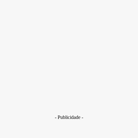
TH Joias vai na condição de convocado; portanto, é obrigado a
comparecer. Requerimento foi apresentado pelo senador
Alessandro Vieira
- Publicidade -