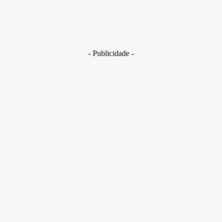
Golpes com inteligência artificial aumentam e bancos enfrent
novo desafio na proteção de clientes
29 de junho de 2026
- Publicidade -