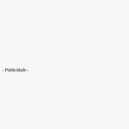
CPI do Crime convoca TH Joias para depoimento na quarta-feira (25/2)
- Publicidade -