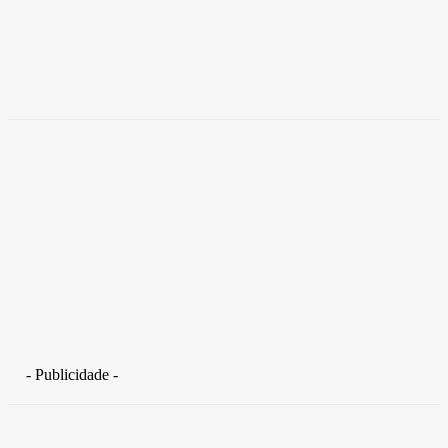
Empresas trocam escritórios tradicionais por
coworkings para cortar custos e ganhar
competitividade
Takamoto
-
30 de junho de 2026
- Publicidade -
Distrito Federal