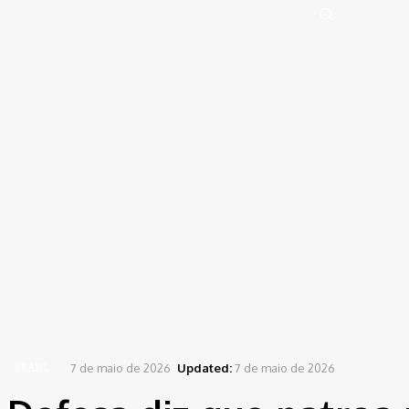
Portal de Notícias (BLOG TAKAMOTO)
Distrito Federal
Segurança
Pol
Sign in
Welcome! Log into your account
your username
your password
Forgot your password? Get help
Password recovery
Recover your password
your email
A password will be e-mailed to you.
Home
Brasil
Defesa diz que patroa presa por agredir doméstica também está grávida
7 de maio de 2026
Updated:
7 de maio de 2026
BRASIL