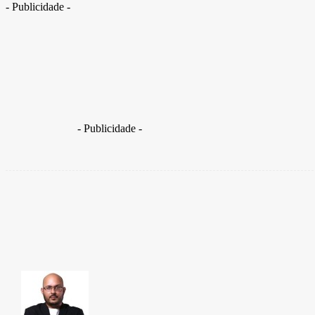
- Publicidade -
A defesa da patroa acusada de torturar e agredir uma d
- Publicidade -
Share
Facebook
TAKAMOTO