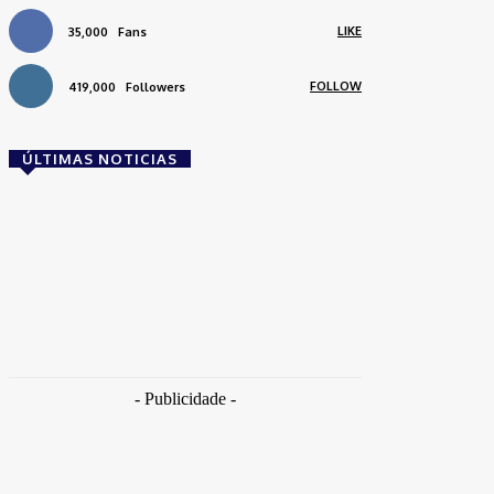
LIKE
35,000
Fans
FOLLOW
419,000
Followers
ÚLTIMAS NOTICIAS
Brasil
Empresas trocam escritórios tradicionais por
coworkings para cortar custos e ganhar
competitividade
Takamoto
-
30 de junho de 2026
- Publicidade -