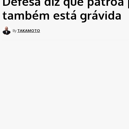
Defesa diz que patroa
também está grávida
By
TAKAMOTO
Share