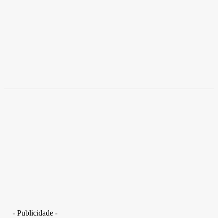
Brasil
Empresas trocam escritórios tradicionais por
coworkings para cortar custos e ganhar
competitividade
Takamoto
-
30 de junho de 2026
- Publicidade -