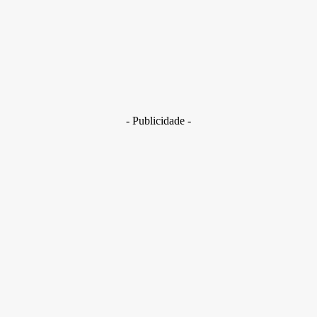
29 de junho de 2026
Brasil
Golpes com inteligência artificial aumentam e bancos enfrent
novo desafio na proteção de clientes
29 de junho de 2026
- Publicidade -