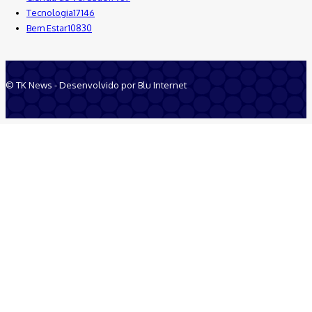
Tecnologia
17146
Bem Estar
10830
© TK News - Desenvolvido por Blu Internet
Quem Somos
Anuncie
Equipe
Contatos