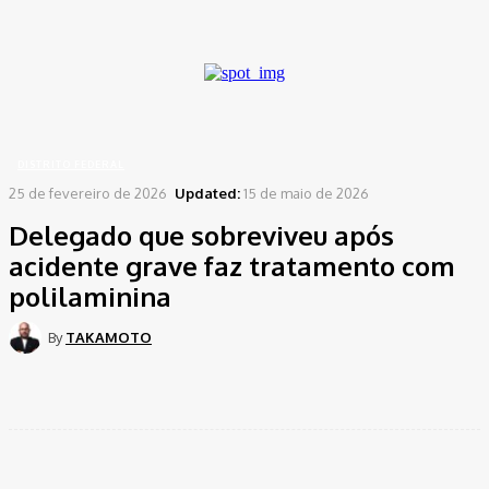
A password will be e-mailed to you.
Home
Distrito Federal
Delegado que sobreviveu após acidente grave faz tratamento
com polilaminina
DISTRITO FEDERAL
25 de fevereiro de 2026
Updated:
15 de maio de 2026
Delegado que sobreviveu após
acidente grave faz tratamento com
polilaminina
By
TAKAMOTO