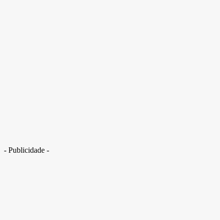
Delegado que sobreviveu após acidente grave faz tratamento com
polilaminina
- Publicidade -