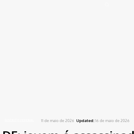
Portal de Notícias (BLOG TAKAMOTO)
Distrito Federal
Segurança
Pol
Sign in
Welcome! Log into your account
your username
your password
Forgot your password? Get help
Password recovery
Recover your password
your email
A password will be e-mailed to you.
Home
Distrito Federal
DF: jovem é assassinado com tiro no pescoço em frente a distrib
11 de maio de 2026
Updated:
16 de maio de 2026
DISTRITO FEDERAL