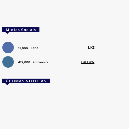
Midias Sociais
LIKE
35,000
Fans
FOLLOW
419,000
Followers
ÚLTIMAS NOTICIAS
Brasil
Empresas trocam escritórios tradicionais por
coworkings para cortar custos e ganhar
competitividade