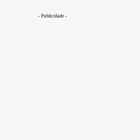
Takamoto
-
30 de junho de 2026
- Publicidade -
Distrito
Federal
Detran-DF participa do Encontro Nacional da
Aviação de Segurança Pública