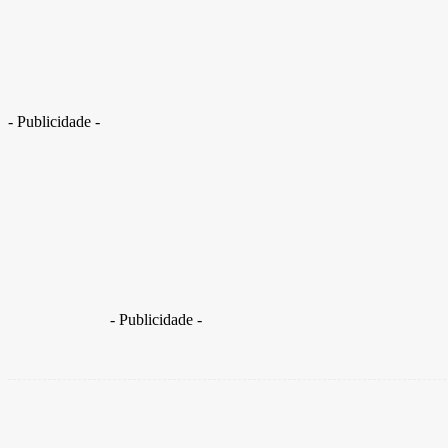
DF: jovem é assassinado com tiro no pescoço em frente a distribuidora
- Publicidade -
O jovem foi transportado ao Hospital Regional do Gama 
entrada
- Publicidade -
Share
Facebook