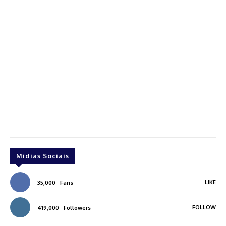
Midias Sociais
LIKE
35,000
Fans
FOLLOW
419,000
Followers