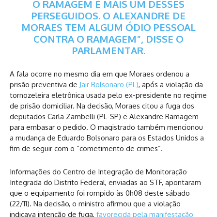
O RAMAGEM É MAIS UM DESSES
PERSEGUIDOS. O ALEXANDRE DE
MORAES TEM ALGUM ÓDIO PESSOAL
CONTRA O RAMAGEM”, DISSE O
PARLAMENTAR.
A fala ocorre no mesmo dia em que Moraes ordenou a
prisão preventiva de
Jair Bolsonaro (PL)
, após a violação da
tornozeleira eletrônica usada pelo ex-presidente no regime
de prisão domiciliar. Na decisão, Moraes citou a fuga dos
deputados Carla Zambelli (PL-SP) e Alexandre Ramagem
para embasar o pedido. O magistrado também mencionou
a mudança de Eduardo Bolsonaro para os Estados Unidos a
fim de seguir com o “cometimento de crimes”.
Informações do Centro de Integração de Monitoração
Integrada do Distrito Federal, enviadas ao STF, apontaram
que o equipamento foi rompido às 0h08 deste sábado
(22/11). Na decisão, o ministro afirmou que a violação
indicava intenção de fuga,
favorecida pela manifestação