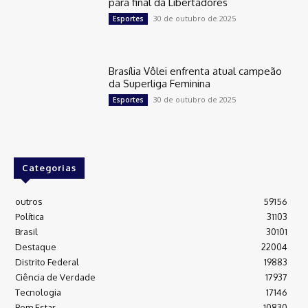
para final da Libertadores
30 de outubro de 2025
Esportes
Brasília Vôlei enfrenta atual campeão
da Superliga Feminina
30 de outubro de 2025
Esportes
Categorias
outros
59156
Política
31103
Brasil
30101
Destaque
22004
Distrito Federal
19883
Ciência de Verdade
17937
Tecnologia
17146
Bem Estar
10830