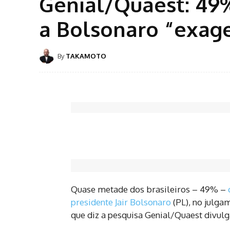
Genial/Quaest: 49
a Bolsonaro “exag
By
TAKAMOTO
Quase metade dos brasileiros – 49% –
presidente Jair Bolsonaro
(PL), no julga
que diz a pesquisa Genial/Quaest divulga