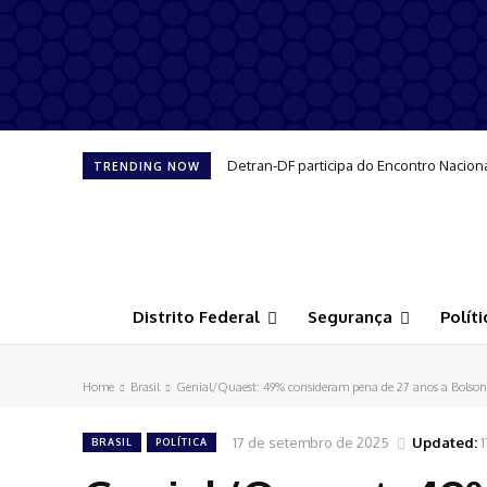
Detran-DF participa do Encontro Nacion
TRENDING NOW
Distrito Federal
Segurança
Políti
Home
Brasil
Genial/Quaest: 49% consideram pena de 27 anos a Bolson
17 de setembro de 2025
Updated:
BRASIL
POLÍTICA