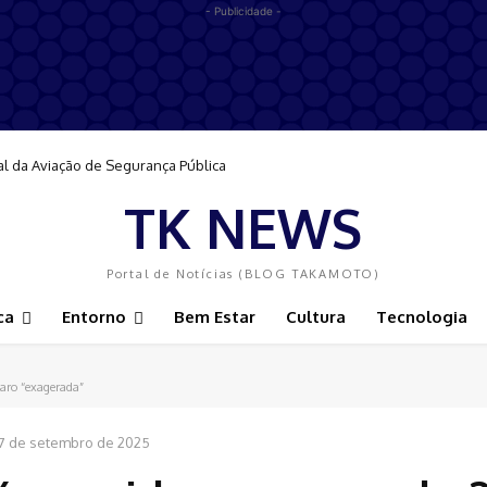
- Publicidade -
al da Aviação de Segurança Pública
TK NEWS
Portal de Notícias (BLOG TAKAMOTO)
ca
Entorno
Bem Estar
Cultura
Tecnologia
aro “exagerada”
17 de setembro de 2025