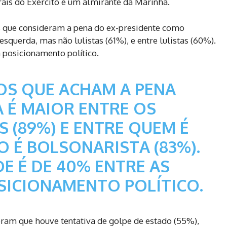
rais do Exército e um almirante da Marinha.
s que consideram a pena do ex-presidente como
squerda, mas não lulistas (61%), e entre lulistas (60%).
posicionamento político.
DOS QUE ACHAM A PENA
 É MAIOR ENTRE OS
 (89%) E ENTRE QUEM É
O É BOLSONARISTA (83%).
E É DE 40% ENTRE AS
SICIONAMENTO POLÍTICO.
eram que houve tentativa de golpe de estado (55%),