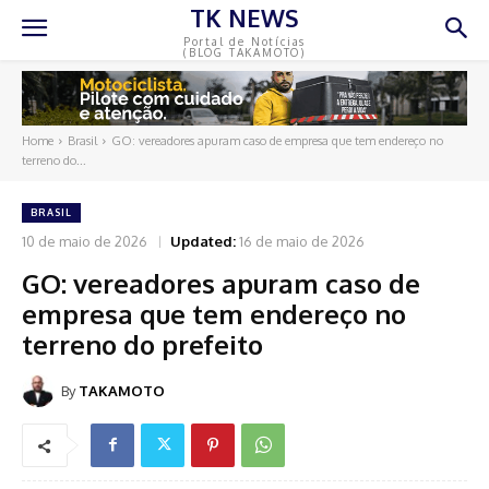
TK NEWS
Portal de Notícias
(BLOG TAKAMOTO)
Home
Brasil
GO: vereadores apuram caso de empresa que tem endereço no
terreno do...
BRASIL
10 de maio de 2026
Updated:
16 de maio de 2026
GO: vereadores apuram caso de
empresa que tem endereço no
terreno do prefeito
By
TAKAMOTO