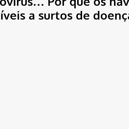
rovírus… Por que os nav
tíveis a surtos de doenç