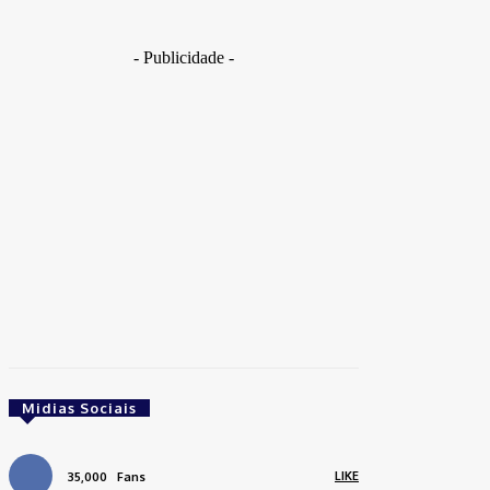
- Publicidade -
Midias Sociais
LIKE
35,000
Fans