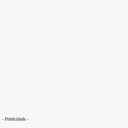
Hantavírus, COVID, norovírus… Por que os navios de cruzeiro são tão suscetíveis a s
- Publicidade -