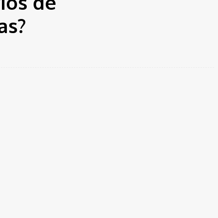
ios de
as?