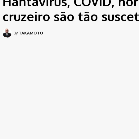
Hantavírus, COVID, no
cruzeiro são tão susce
By
TAKAMOTO
Share