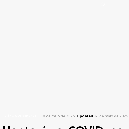
Portal de Notícias (BLOG TAKAMOTO)
Distrito Federal
Segurança
Pol
Sign in
Welcome! Log into your account
your username
your password
Forgot your password? Get help
Password recovery
Recover your password
your email
A password will be e-mailed to you.
Home
Ciência de Verdade
Hantavírus, COVID, norovírus… Por que os navios de cruzeiro 
8 de maio de 2026
Updated:
16 de maio de 2026
CIÊNCIA DE VERDADE