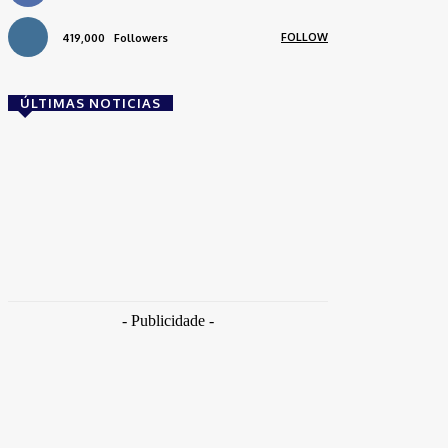
FOLLOW
419,000
Followers
ÚLTIMAS NOTICIAS
Brasil
Empresas trocam escritórios tradicionais por
coworkings para cortar custos e ganhar
competitividade
Takamoto
-
30 de junho de 2026
- Publicidade -