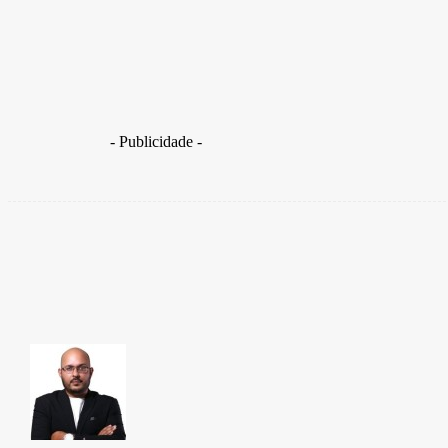
Entenda por que surtos de doenças são tão comuns em na
- Publicidade -
Share
Facebook
TAKAMOTO