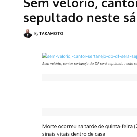
Sem velório, canto
sepultado neste s
By
TAKAMOTO
Sem velório, cantor sertanejo do DF será sepultado neste 
Morte ocorreu na tarde de quinta-feira (
sinais vitais dentro de casa