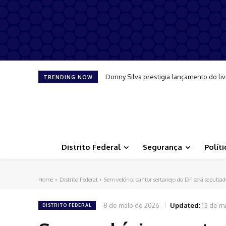
Donny Silva prestigia lançamento do liv
TRENDING NOW
Distrito Federal
Segurança
Políti
Home
Distrito Federal
Sem velório, cantor sertanejo do DF será sepulta
8 de maio de 2026
Updated:
15 de m
DISTRITO FEDERAL