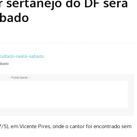
r sertanejo do DF será
ábado
sábado
- Publicidade -
7/5), em Vicente Pires, onde o cantor foi encontrado sem