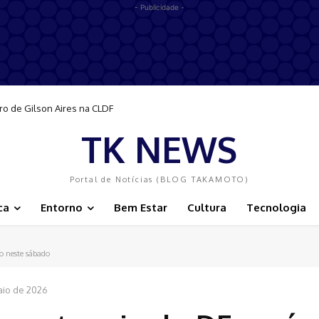
- Publicidade -
ro de Gilson Aires na CLDF
TK NEWS
Portal de Notícias (BLOG TAKAMOTO)
ca
Entorno
Bem Estar
Cultura
Tecnologia
do neste sábado
aio de 2026