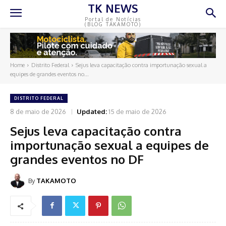
TK NEWS
Portal de Notícias
(BLOG TAKAMOTO)
Home
Distrito Federal
Sejus leva capacitação contra importunação sexual a
equipes de grandes eventos no...
DISTRITO FEDERAL
8 de maio de 2026
Updated:
15 de maio de 2026
Sejus leva capacitação contra
importunação sexual a equipes de
grandes eventos no DF
By
TAKAMOTO