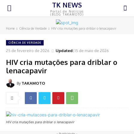
TK NEWS
Portal de Notícias
(BLOG TAKAMOTO)
Home
Ciência de Verdade
HIV cria mutações para driblar o lenacapavir
CIÊNCIA DE VERDADE
25 de fevereiro de 2026
Updated:
15 de maio de 2026
HIV cria mutações para driblar o
lenacapavir
By
TAKAMOTO
HIV cria mutações para driblar o lenacapavir
- Publicidade -