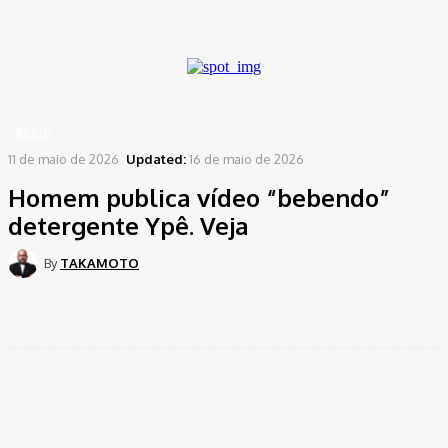
A password will be e-mailed to you.
Home
Brasil
Homem publica vídeo "bebendo" detergente Ypê. Veja
BRASIL
11 de maio de 2026
Updated:
16 de maio de 2026
Homem publica vídeo “bebendo”
detergente Ypê. Veja
By
TAKAMOTO