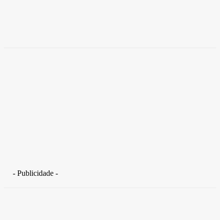
coworkings para cortar custos e ganhar
competitividade
Takamoto
-
30 de junho de 2026
- Publicidade -
Distrito Federal
Detran-DF participa do Encontro Nacional da Aviação de