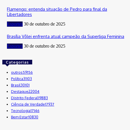
Flamengo: entenda situação de Pedro para final da
Libertadores
Esportes
30 de outubro de 2025
Brasília Vôlei enfrenta atual campeão da Superliga Feminina
Esportes
30 de outubro de 2025
Categorias
outros
59156
Política
31103
Brasil
30101
Destaque
22004
Distrito Federal
19883
Ciência de Verdade
17937
Tecnologia
17146
Bem Estar
10830