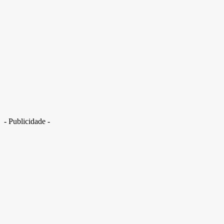
Homem publica vídeo “bebendo” detergente Ypê. Veja
- Publicidade -