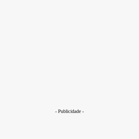
No vídeo, homem aparece “bebendo” detergente Ypê e faz
gesto obsceno para “petistas”
- Publicidade -