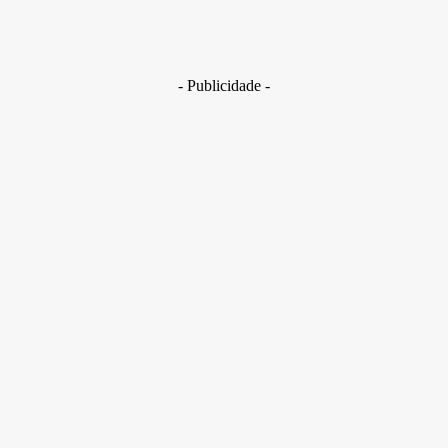
Golpes com inteligência artificial aumentam e bancos enfrent
novo desafio na proteção de clientes
29 de junho de 2026
- Publicidade -