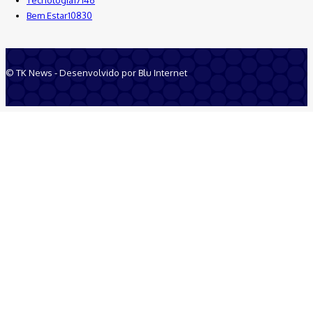
Bem Estar
10830
© TK News - Desenvolvido por Blu Internet
Quem Somos
Anuncie
Equipe
Contatos