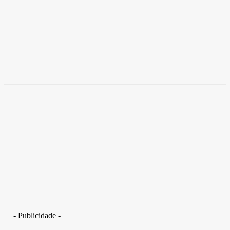
Brasil
Empresas trocam escritórios tradicionais por
coworkings para cortar custos e ganhar
competitividade
Takamoto
-
30 de junho de 2026
- Publicidade -