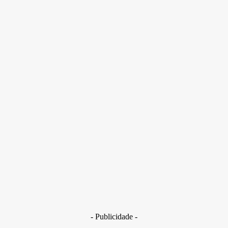
Influencer Maressa Thereza foi sequestrada nesse domingo
(10/5), no Recife (PE), e deixada pelos criminosos em um bairro
de Olinda
- Publicidade -