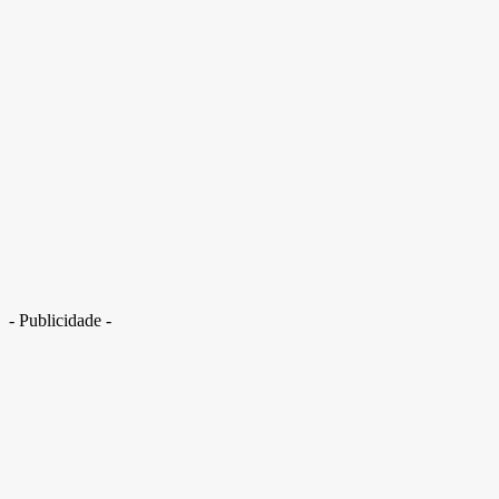
Influencer é sequestrada e liberada sem pagar resgate de R$ 50 mil. Veja
vídeo
- Publicidade -