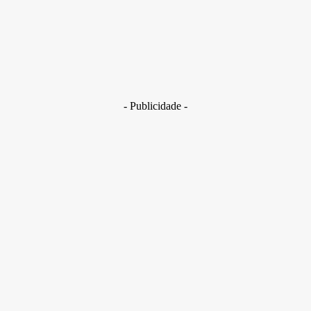
29 de junho de 2026
Brasil
Golpes com inteligência artificial aumentam e bancos enfrent
novo desafio na proteção de clientes
29 de junho de 2026
- Publicidade -