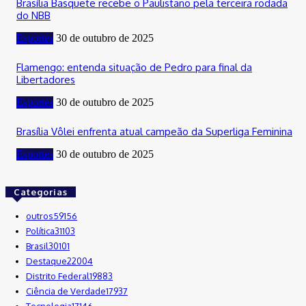
Brasília Basquete recebe o Paulistano pela terceira rodada
do NBB
Esportes
30 de outubro de 2025
Flamengo: entenda situação de Pedro para final da
Libertadores
Esportes
30 de outubro de 2025
Brasília Vôlei enfrenta atual campeão da Superliga Feminina
Esportes
30 de outubro de 2025
Categorias
outros
59156
Política
31103
Brasil
30101
Destaque
22004
Distrito Federal
19883
Ciência de Verdade
17937
Tecnologia
17146