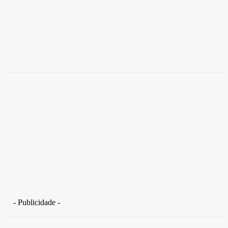
Empresas trocam escritórios tradicionais por
coworkings para cortar custos e ganhar
competitividade
Takamoto
-
30 de junho de 2026
- Publicidade -