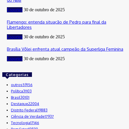
do NBB
Esportes
30 de outubro de 2025
Flamengo: entenda situação de Pedro para final da
Libertadores
Esportes
30 de outubro de 2025
Brasília Vôlei enfrenta atual campeão da Superliga Feminina
Esportes
30 de outubro de 2025
Categorias
outros
59156
Política
31103
Brasil
30101
Destaque
22004
Distrito Federal
19883
Ciência de Verdade
17937
Tecnologia
17146
Bem Estar
10830