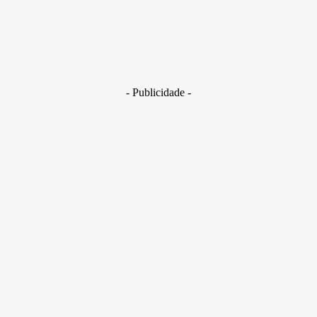
Brasil
Golpes com inteligência artificial aumentam e bancos enfrent
novo desafio na proteção de clientes
29 de junho de 2026
- Publicidade -