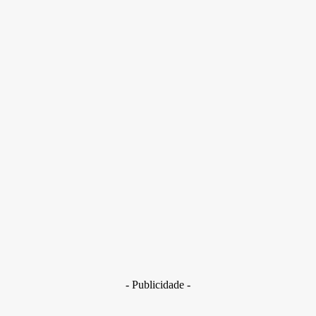
Previsão indica possibilidade de chuva superior a 60 mm/h ou
acima de 100 mm/dia em três regiões do país
- Publicidade -