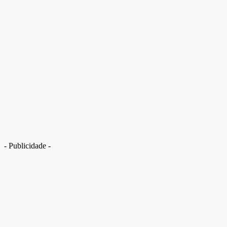
Inmet alerta 607 cidades em 6 estados para “grande perigo” de chuva;
veja onde
- Publicidade -