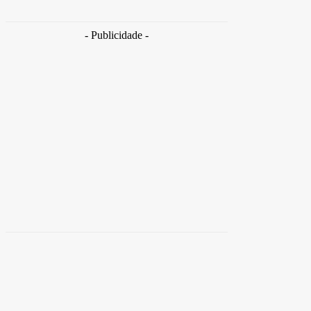
Takamoto
-
30 de junho de 2026
- Publicidade -
Distrito
Federal
Detran-DF participa do Encontro Nacional da
Aviação de Segurança Pública