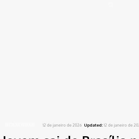
Portal de Notícias (BLOG TAKAMOTO)
Distrito Federal
Segurança
Pol
Sign in
Welcome! Log into your account
your username
your password
Forgot your password? Get help
Password recovery
Recover your password
your email
A password will be e-mailed to you.
Home
Distrito Federal
Jovem sai de Brasília para lutar pela Rússia na Ucrânia e desapar
12 de janeiro de 2026
Updated:
12 de janeiro de 2
DISTRITO FEDERAL