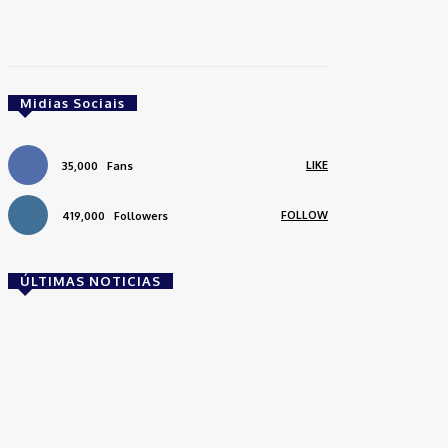
Midias Sociais
LIKE
35,000
Fans
FOLLOW
419,000
Followers
ÚLTIMAS NOTICIAS
Brasil
Empresas trocam escritórios tradicionais por
coworkings para cortar custos e ganhar
competitividade