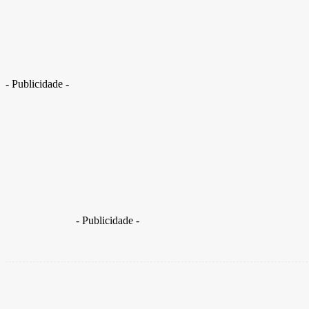
Jovem sai de Brasília para lutar pela Rússia na Ucrânia e desaparece
- Publicidade -
Mateus Santos, 22 anos, disse à mãe que visitaria amiga 
Ucrânia
- Publicidade -
Share
Facebook