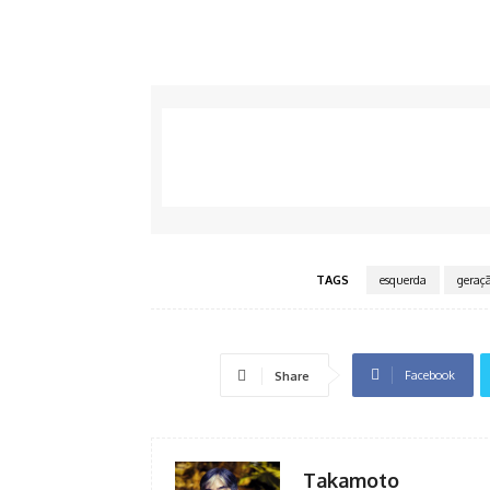
TAGS
esquerda
geraçã
Facebook
Share
Takamoto