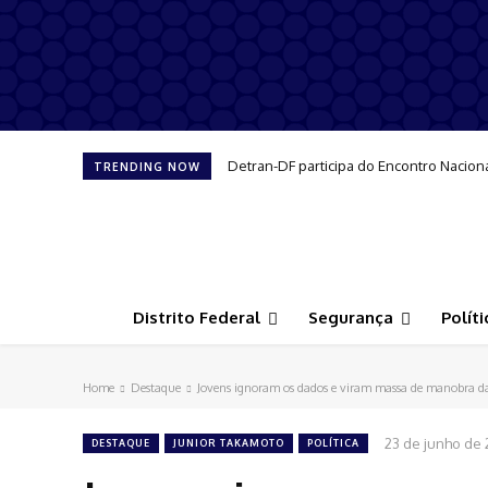
Detran-DF participa do Encontro Nacion
TRENDING NOW
Distrito Federal
Segurança
Políti
Home
Destaque
Jovens ignoram os dados e viram massa de manobra d
23 de junho de 
DESTAQUE
JUNIOR TAKAMOTO
POLÍTICA