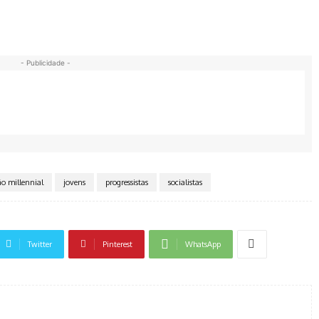
- Publicidade -
o millennial
jovens
progressistas
socialistas
Twitter
Pinterest
WhatsApp