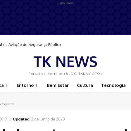
- Publicidade -
al da Aviação de Segurança Pública
TK NEWS
Portal de Notícias (BLOG TAKAMOTO)
ca
Entorno
Bem Estar
Cultura
Tecnologia
a esquerda
2019
Updated:
2 de junho de 2020