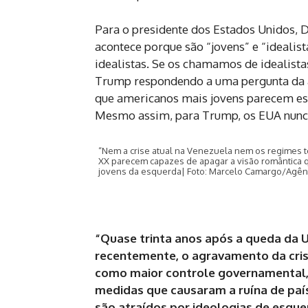
Para o presidente dos Estados Unidos, 
acontece porque são “jovens” e “idealist
idealistas. Se os chamamos de idealista
Trump respondendo a uma pergunta da a
que americanos mais jovens parecem esta
Mesmo assim, para Trump, os EUA nunca 
“Nem a crise atual na Venezuela nem os regimes to
XX parecem capazes de apagar a visão romântica 
jovens da esquerda| Foto: Marcelo Camargo/Agênci
“Quase trinta anos após a queda da Un
recentemente, o agravamento da cris
como maior controle governamental, 
medidas que causaram a ruína de paíse
são atraídos por ideologias de esque