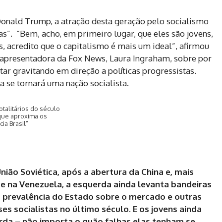
Donald Trump, a atração desta geração pelo socialismo
as”. “Bem, acho, em primeiro lugar, que eles são jovens,
s, acredito que o capitalismo é mais um ideal”, afirmou
presentadora da Fox News, Laura Ingraham, sobre por
r gravitando em direção a políticas progressistas.
se tornará uma nação socialista.
talitários do século
que aproxima os
a Brasil”
ião Soviética, após a abertura da China e, mais
e na Venezuela, a esquerda ainda levanta bandeiras
prevalência do Estado sobre o mercado e outras
s socialistas no último século. E os jovens ainda
rda – não importa o quão falhas elas tenham se