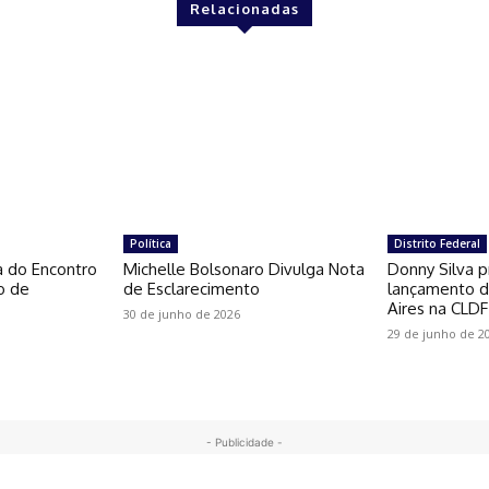
Relacionadas
Política
Distrito Federal
a do Encontro
Michelle Bolsonaro Divulga Nota
Donny Silva p
o de
de Esclarecimento
lançamento do
Aires na CLDF
30 de junho de 2026
29 de junho de 2
- Publicidade -