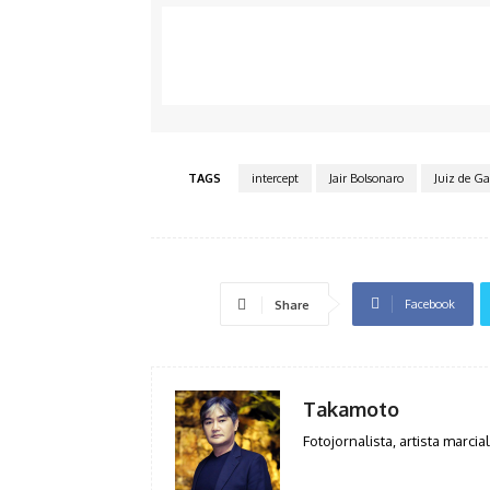
TAGS
intercept
Jair Bolsonaro
Juiz de Ga
Facebook
Share
Takamoto
Fotojornalista, artista marcial