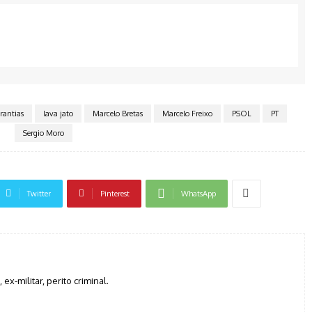
rantias
lava jato
Marcelo Bretas
Marcelo Freixo
PSOL
PT
Sergio Moro
Twitter
Pinterest
WhatsApp
, ex-militar, perito criminal.