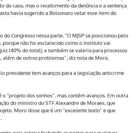
o do caso, mas o recebimento da denúncia e a sentença
pasta havia sugerido a Bolsonaro vetar esse item do
to do Congresso nessa parte. “O MJSP se posicionou pelo
e, porque não foi esclarecido como o instituto vai
uiz (40% do total); e também se valeria para processos
s, além de outros problemas”, diz nota de Moro.
elo presidente tem avanços para a legislação anticrime
 é o “projeto dos sonhos”, mas contém avanços. Em outra
ção do ministro do STF Alexandre de Moraes, que
jeto. Moro disse que é um “excelente texto” e que
.
nto, pois estaria fechando as portas para qualquer