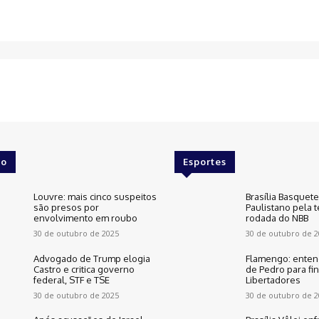
o
Esportes
Louvre: mais cinco suspeitos
Brasília Basquet
são presos por
Paulistano pela t
envolvimento em roubo
rodada do NBB
30 de outubro de 2025
30 de outubro de 2
Advogado de Trump elogia
Flamengo: enten
Castro e critica governo
de Pedro para fin
federal, STF e TSE
Libertadores
30 de outubro de 2025
30 de outubro de 2