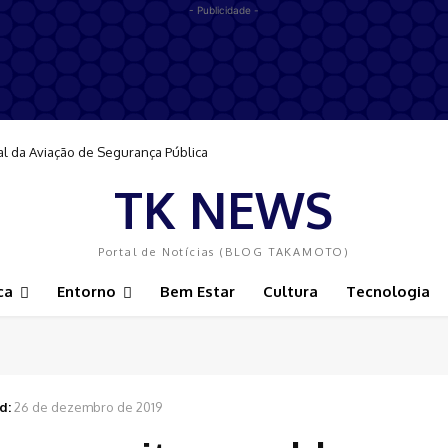
- Publicidade -
al da Aviação de Segurança Pública
TK NEWS
Portal de Notícias (BLOG TAKAMOTO)
ca
Entorno
Bem Estar
Cultura
Tecnologia
d:
26 de dezembro de 2019