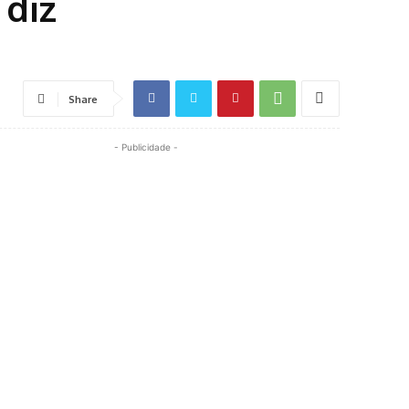
 diz
Share
- Publicidade -