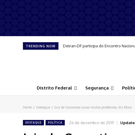
Detran-DF participa do Encontro Nacion
TRENDING NOW
Distrito Federal
Segurança
Políti
Home
Destaque
Juiz de Garantias causa muitos problemas, diz Moro
26 de dezembro de 2019
Update
DESTAQUE
POLÍTICA