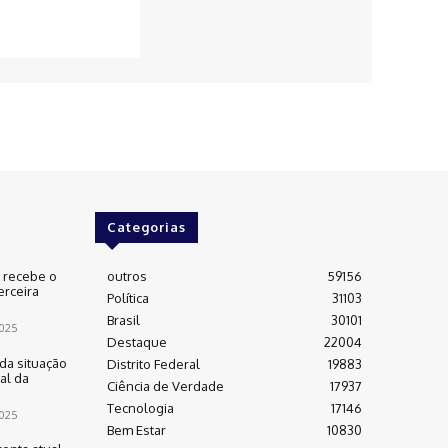
Categorias
e recebe o
outros
59156
erceira
Política
31103
Brasil
30101
025
Destaque
22004
da situação
Distrito Federal
19883
al da
Ciência de Verdade
17937
Tecnologia
17146
025
Bem Estar
10830