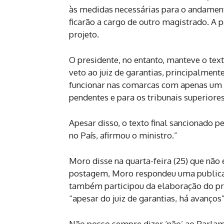
às medidas necessárias para o andament
ficarão a cargo de outro magistrado. A 
projeto.
O presidente, no entanto, manteve o tex
veto ao juiz de garantias, principalment
funcionar nas comarcas com apenas um j
pendentes e para os tribunais superiore
Apesar disso, o texto final sancionado p
no País, afirmou o ministro.”
Moro disse na quarta-feira (25) que não
postagem, Moro respondeu uma publica
também participou da elaboração do pro
“apesar do juiz de garantias, há avanços”
Não posso sempre dizer ‘não’ ao Parlame