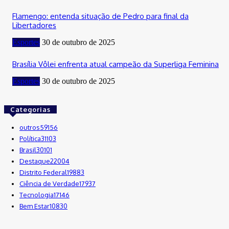
Flamengo: entenda situação de Pedro para final da
Libertadores
Esportes
30 de outubro de 2025
Brasília Vôlei enfrenta atual campeão da Superliga Feminina
Esportes
30 de outubro de 2025
Categorias
outros
59156
Política
31103
Brasil
30101
Destaque
22004
Distrito Federal
19883
Ciência de Verdade
17937
Tecnologia
17146
Bem Estar
10830