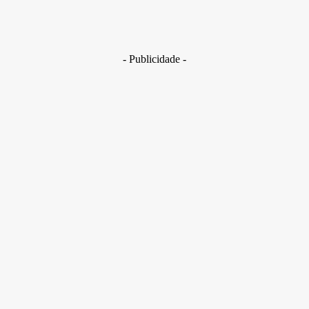
Golpes com inteligência artificial aumentam e bancos enfrent
novo desafio na proteção de clientes
29 de junho de 2026
- Publicidade -