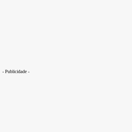
Lotofácil: aposta feita no interior de Goiás fatura R$ 622 mil
- Publicidade -