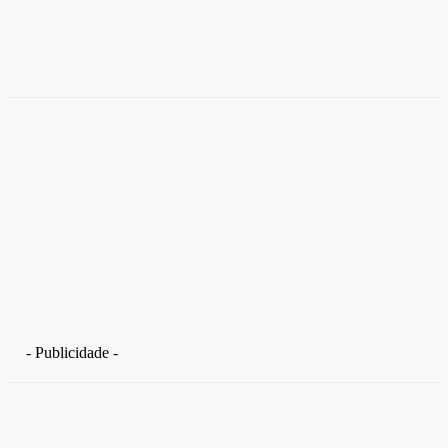
coworkings para cortar custos e ganhar
competitividade
Takamoto
-
30 de junho de 2026
- Publicidade -
Distrito Federal
Detran-DF participa do Encontro Nacional da Aviação de