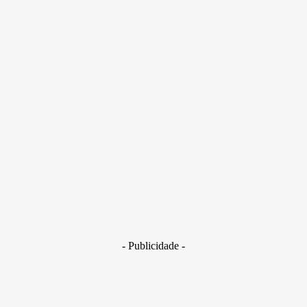
O próximo concurso será sorteado na noite desta segunda-
feira (11/5) às 21 horas no Espaço da Sorte, em São Paulo.
- Publicidade -