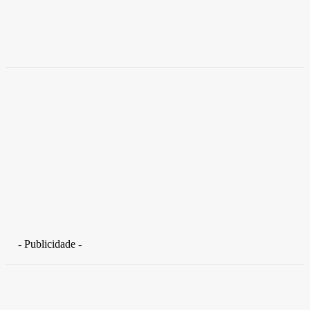
coworkings para cortar custos e ganhar
competitividade
Takamoto
-
30 de junho de 2026
- Publicidade -
Distrito Federal
Detran-DF participa do Encontro Nacional da Aviação de