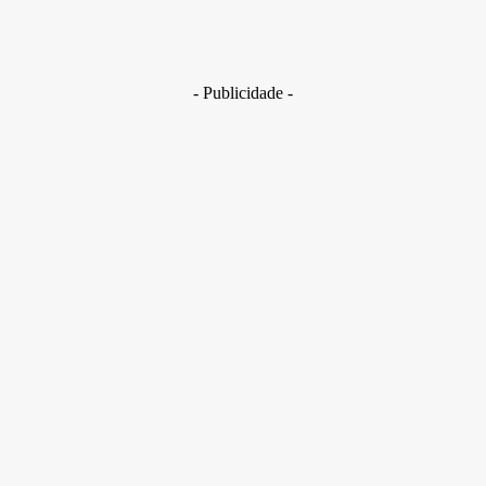
Golpes com inteligência artificial aumentam e bancos enfrent
novo desafio na proteção de clientes
29 de junho de 2026
- Publicidade -