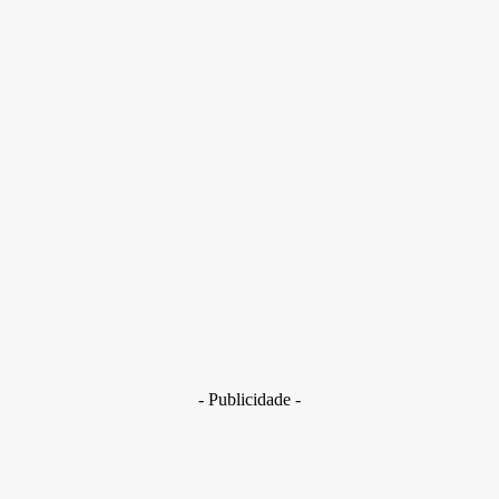
Presidente declarou que não vai permitir o uso de inteligência
artificial na campanha dele à reeleição
- Publicidade -