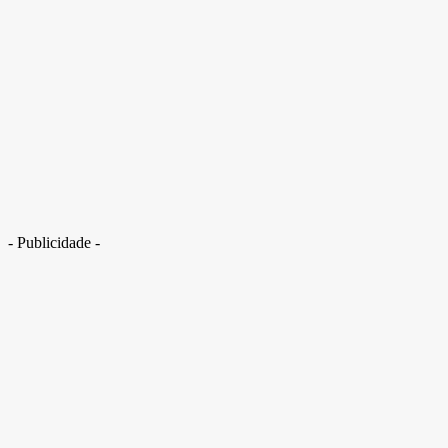
Lula defende proibição de IA nas eleições: “Vai servir aos mentirosos”
- Publicidade -