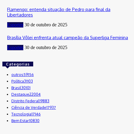
Flamengo: entenda situação de Pedro para final da
Libertadores
Esportes
30 de outubro de 2025
Brasília Vôlei enfrenta atual campeão da Superliga Feminina
Esportes
30 de outubro de 2025
Categorias
outros
59156
Política
31103
Brasil
30101
Destaque
22004
Distrito Federal
19883
Ciência de Verdade
17937
Tecnologia
17146
Bem Estar
10830