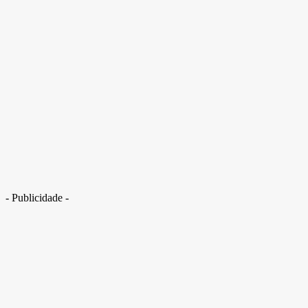
Lula diz que homem teria vergonha de falar que foi agredido por mulher.
Veja vídeo
- Publicidade -