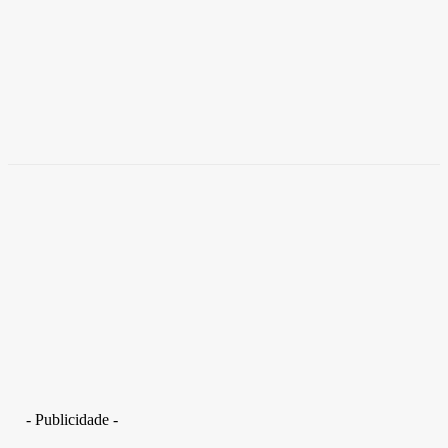
Brasil
Empresas trocam escritórios tradicionais por
coworkings para cortar custos e ganhar
competitividade
Takamoto
-
30 de junho de 2026
- Publicidade -