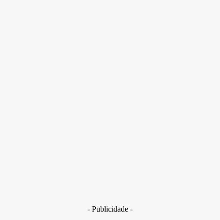
Lula declarou, nesta sexta, que a luta pela defesa da
integridade da mulher é dos homens. “Os violentos somos nós,
os homens”, completou
- Publicidade -