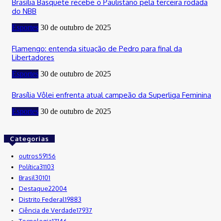
Brasília Basquete recebe o Paulistano pela terceira rodada
do NBB
Esportes
30 de outubro de 2025
Flamengo: entenda situação de Pedro para final da
Libertadores
Esportes
30 de outubro de 2025
Brasília Vôlei enfrenta atual campeão da Superliga Feminina
Esportes
30 de outubro de 2025
Categorias
outros
59156
Política
31103
Brasil
30101
Destaque
22004
Distrito Federal
19883
Ciência de Verdade
17937
Tecnologia
17146