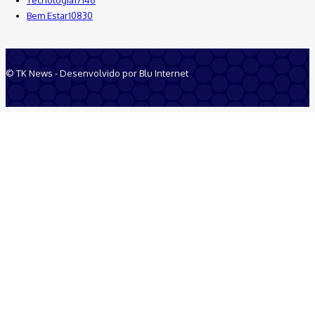
Bem Estar
10830
© TK News - Desenvolvido por Blu Internet
Quem Somos
Anuncie
Equipe
Contatos