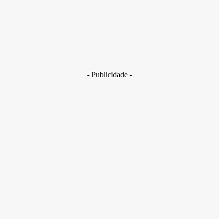
29 de junho de 2026
Brasil
Golpes com inteligência artificial aumentam e bancos enfrent
novo desafio na proteção de clientes
29 de junho de 2026
- Publicidade -