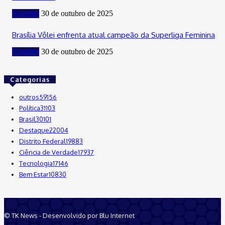
Esportes
30 de outubro de 2025
Brasília Vôlei enfrenta atual campeão da Superliga Feminina
Esportes
30 de outubro de 2025
Categorias
outros
59156
Política
31103
Brasil
30101
Destaque
22004
Distrito Federal
19883
Ciência de Verdade
17937
Tecnologia
17146
Bem Estar
10830
© TK News - Desenvolvido por Blu Internet