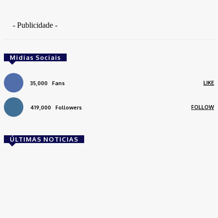
- Publicidade -
Midias Sociais
LIKE
35,000
Fans
FOLLOW
419,000
Followers
ÚLTIMAS NOTICIAS
Brasil
Empresas trocam escritórios tradicionais por
coworkings para cortar custos e ganhar
competitividade