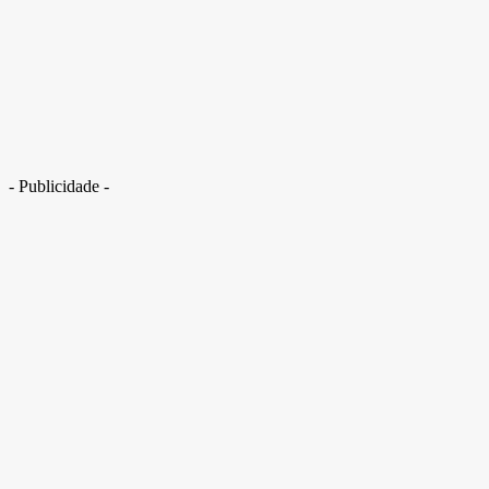
Lula prevê escalada de violência até eleições e pede cautela
- Publicidade -