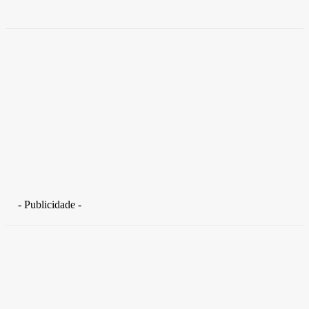
Takamoto
-
30 de junho de 2026
- Publicidade -
Distrito Federal
Detran-DF participa do Encontro Nacional da Aviação de
Segurança Pública
30 de junho de 2026