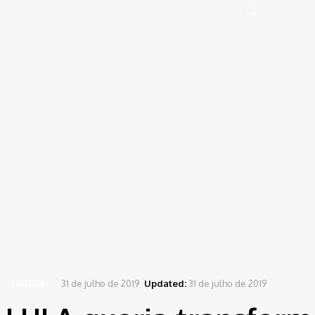
Portal de Notícias (BLOG TAKAMOTO)
Distrito Federal
Segurança
Pol
Sign in
Welcome! Log into your account
your username
your password
Forgot your password? Get help
Password recovery
Recover your password
your email
A password will be e-mailed to you.
Home
Política
LULA queria transformar TOFFOLI no Gilmar Mendes do PT
31 de julho de 2019
Updated:
31 de julho de 2019
POLÍTICA