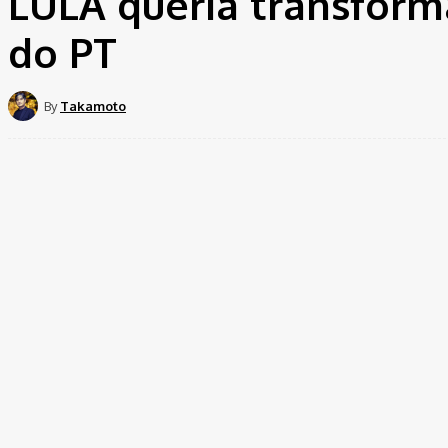
LULA queria transfor
do PT
By
Takamoto
Share