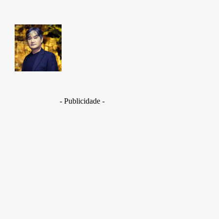
Takamoto
Fotojornalista, artista marcial, ex-militar, perito crim
- Publicidade -