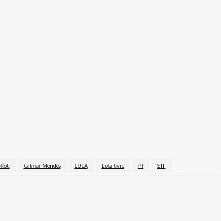
a eventos de final de semana em Fernando de Noronha e e
 uma opção para evitar hostilidades em voos comerciais, 
últimos meses.”
ffoli
Gilmar Mendes
LULA
Lula livre
PT
STF
Twitter
Pinterest
WhatsApp