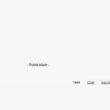
ministros do STF e do STJ.
O presidente do Supremo também usou avião oficial par
(…).
A preferência de Toffoli pelos voos da FAB pode sugerir
Gilmar Mendes e Ricardo Lewandowski enfrentaram nos 
- Publicidade -
TAGS
COAF
Dias To
Share
Facebook