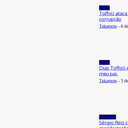
29 de junho de 2026
Brasil
Toffoli atac
corrupção
Takamoto
-
6 d
Brasil
Dias Toffoli
meu pai.
Takamoto
-
5 d
Destaque
Sérgio Reis 