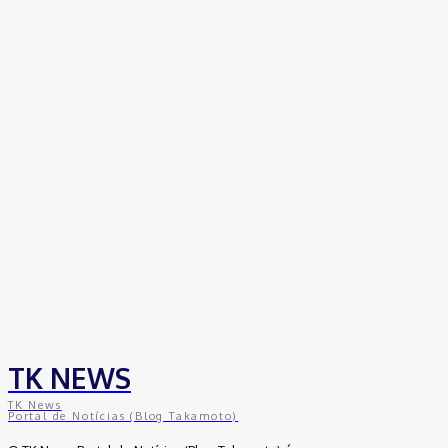
coworkings para cortar custos e ganhar
competitividade
30 de junho de 2026
Distrito Federal
Detran-DF participa do Encontro Nacional da
Aviação de Segurança Pública
30 de junho de 2026
Política
Michelle Bolsonaro Divulga Nota de
Esclarecimento
30 de junho de 2026
TK NEWS
TK News
Portal de Notícias (Blog Takamoto)