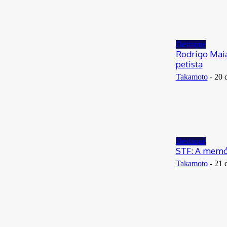
Destaque
Rodrigo Mai
petista
Takamoto
-
20 
Destaque
STF: A memór
Takamoto
-
21 