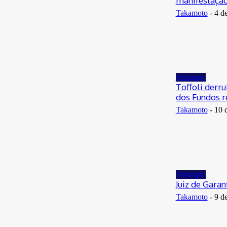
manifestação 
Takamoto
-
4 d
Destaque
Toffoli derr
dos Fundos r
Takamoto
-
10 
Destaque
Juiz de Gara
Takamoto
-
9 d