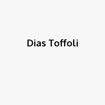
ítica
Entorno
Bem Estar
Cultura
Tecnologia
Dias Toffoli