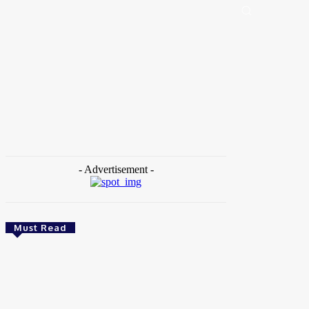
Portal de Notícias (BLOG TAKAMOTO)
Distrito Federal
Segurança
Pol
Home
Tags
Dias Toffoli
- Advertisement -
Must Read
Brasil
Empresas trocam escritórios tradicionais por
coworkings para cortar custos e ganhar