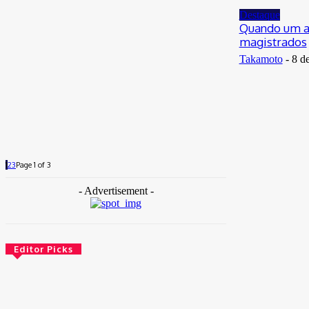
Destaque
Quando um a
magistrados
Takamoto
-
8 d
1
2
3
Page 1 of 3
- Advertisement -
Editor Picks
Brasil
Empresas trocam escritórios tradicionais por