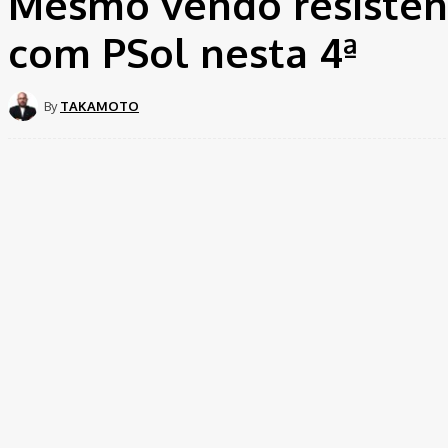
Mesmo vendo resistênci
com PSol nesta 4ª
By
TAKAMOTO
Share