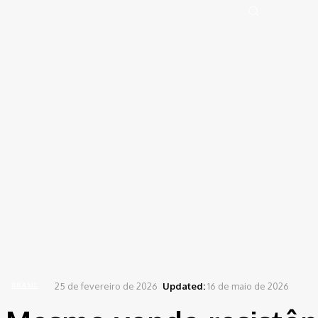
Portal de Notícias (BLOG TAKAMOTO)
Distrito Federal
Segurança
Pol
Sign in
Welcome! Log into your account
your username
your password
Forgot your password? Get help
Password recovery
Recover your password
your email
A password will be e-mailed to you.
Home
Brasil
Mesmo vendo resistência, PT vai discutir federação com PSol nesta 4ª
25 de fevereiro de 2026
Updated:
16 de maio de 2026
BRASIL