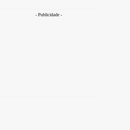
Takamoto
-
30 de junho de 2026
- Publicidade -
Distrito
Federal
Detran-DF participa do Encontro Nacional da
Aviação de Segurança Pública