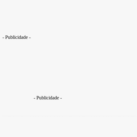
Mesmo vendo resistência, PT vai discutir federação com PSol nesta 4ª
- Publicidade -
Encontro entre presidentes e membros das executivas dos
internas
- Publicidade -
Share
Facebook