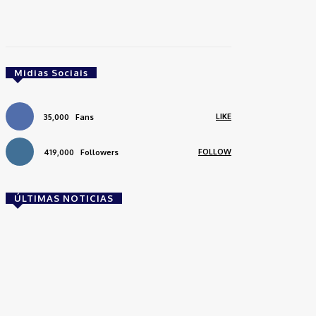
Midias Sociais
LIKE
35,000
Fans
FOLLOW
419,000
Followers
ÚLTIMAS NOTICIAS
Brasil
Empresas trocam escritórios tradicionais por
coworkings para cortar custos e ganhar
competitividade