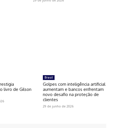
29 de junho de 2026
Brasil
restigia
Golpes com inteligência artificial
 livro de Gilson
aumentam e bancos enfrentam
novo desafio na proteção de
clientes
026
29 de junho de 2026