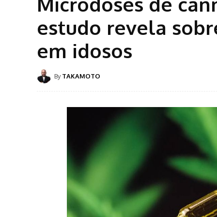
Microdoses de cann
estudo revela sobr
em idosos
By
TAKAMOTO