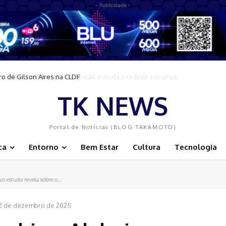
- Publicidade -
move acolhimento, integração e ajuda a reduzir estigmas
TK NEWS
Portal de Notícias (BLOG TAKAMOTO)
ca
Entorno
Bem Estar
Cultura
Tecnologia
o estudo revela sobre o...
2 de dezembro de 2025