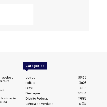
Categorias
e recebe o
outros
59156
erceira
Política
31103
Brasil
30101
025
Destaque
22004
da situação
Distrito Federal
19883
al da
Ciência de Verdade
17937