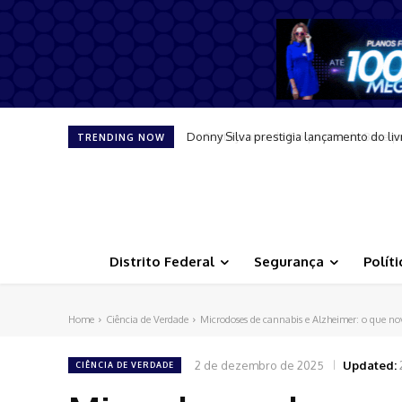
Festa junina da Psiquiatria do Base pro
TRENDING NOW
Distrito Federal
Segurança
Políti
Home
Ciência de Verdade
Microdoses de cannabis e Alzheimer: o que nov
2 de dezembro de 2025
Updated:
CIÊNCIA DE VERDADE