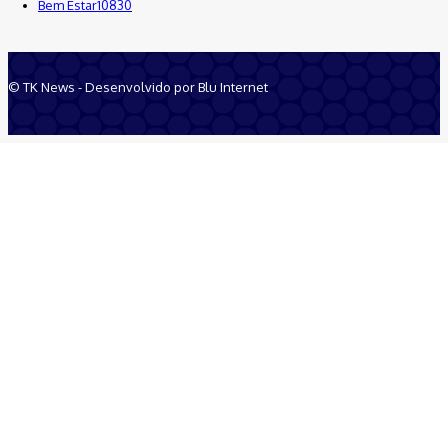
Bem Estar
10830
© TK News - Desenvolvido por Blu Internet
Quem Somos
Anuncie
Equipe
Contatos