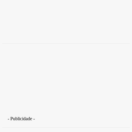
Empresas trocam escritórios tradicionais por
coworkings para cortar custos e ganhar
competitividade
Takamoto
-
30 de junho de 2026
- Publicidade -