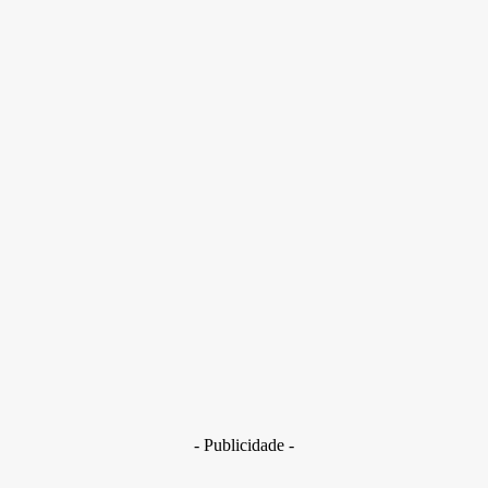
Criança de 6 anos foi usada como instrumento de vingança
após discussão entre mulher e pai da vítima, diz MP.
Condenação cabe recurso
- Publicidade -