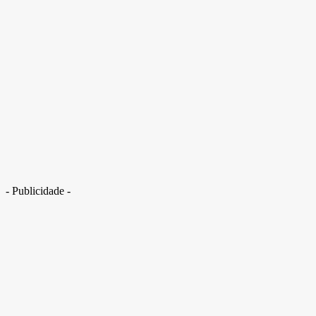
Mulher que lançou enteado do 4º andar é condenada a 17 anos de prisão
- Publicidade -