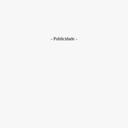
Brasil
Golpes com inteligência artificial aumentam e bancos enfrent
novo desafio na proteção de clientes
29 de junho de 2026
- Publicidade -