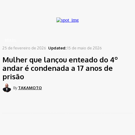
A password will be e-mailed to you.
Home
Brasil
Mulher que lançou enteado do 4º andar é condenada a 17 anos...
BRASIL
25 de fevereiro de 2026
Updated:
15 de maio de 2026
Mulher que lançou enteado do 4º
andar é condenada a 17 anos de
prisão
By
TAKAMOTO