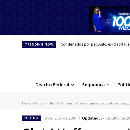
Condenados por peculato, ex-distrital
TRENDING NOW
Distrito Federal
Segurança
Políti
Home
Política
Gleisi Hoffmann, não sou eu que sou acusado de corrup
3 de julho de 2019
Updated:
27 de julho de 20
POLÍTICA