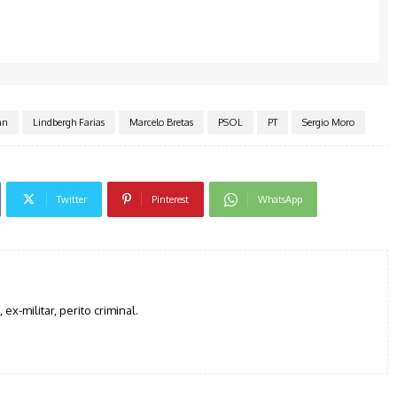
nn
Lindbergh Farias
Marcelo Bretas
PSOL
PT
Sergio Moro
Twitter
Pinterest
WhatsApp
, ex-militar, perito criminal.