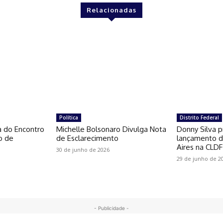
Relacionadas
Política
Distrito Federal
a do Encontro
Michelle Bolsonaro Divulga Nota
Donny Silva p
o de
de Esclarecimento
lançamento do
Aires na CLDF
30 de junho de 2026
29 de junho de 2
- Publicidade -