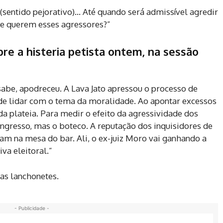
rói’ (sentido pejorativo)… Até quando será admissível agredir
ue querem esses agressores?”
bre a histeria petista ontem, na sessão
 sabe, apodreceu. A Lava Jato apressou o processo de
de lidar com o tema da moralidade. Ao apontar excessos
a plateia. Para medir o efeito da agressividade dos
ngresso, mas o boteco. A reputação dos inquisidores de
am na mesa do bar. Ali, o ex-juiz Moro vai ganhando a
va eleitoral.”
as lanchonetes.
- Publicidade -