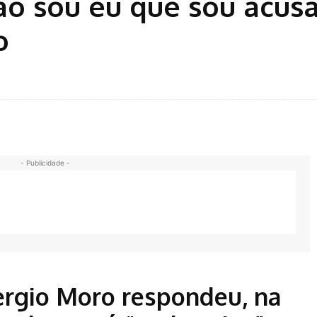
ão sou eu que sou acus
o
- Publicidade -
ergio Moro respondeu, na