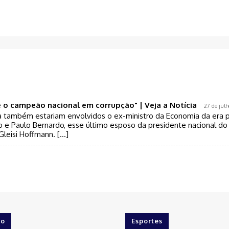
 é o campeão nacional em corrupção" | Veja a Notícia
27 de julh
também estariam envolvidos o ex-ministro da Economia da era p
o e Paulo Bernardo, esse último esposo da presidente nacional do
Gleisi Hoffmann. […]
o
Esportes