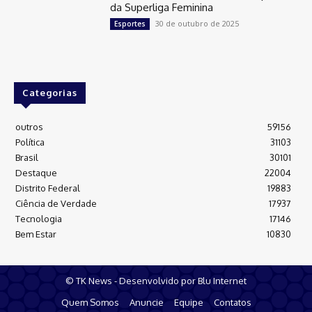
da Superliga Feminina
30 de outubro de 2025
Esportes
Categorias
outros
59156
Política
31103
Brasil
30101
Destaque
22004
Distrito Federal
19883
Ciência de Verdade
17937
Tecnologia
17146
Bem Estar
10830
© TK News - Desenvolvido por Blu Internet
Quem Somos
Anuncie
Equipe
Contatos