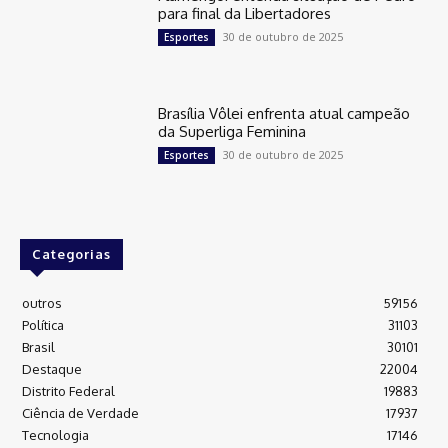
para final da Libertadores
30 de outubro de 2025
Esportes
Brasília Vôlei enfrenta atual campeão
da Superliga Feminina
30 de outubro de 2025
Esportes
Categorias
outros
59156
Política
31103
Brasil
30101
Destaque
22004
Distrito Federal
19883
Ciência de Verdade
17937
Tecnologia
17146