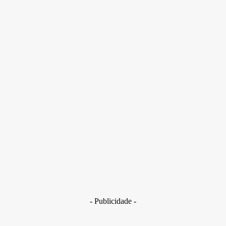
A única sobrevivente do acidente é a mãe de quatro das
vítimas; o veículo caiu e ficou submerso em uma represa dentro
de um condomínio
- Publicidade -