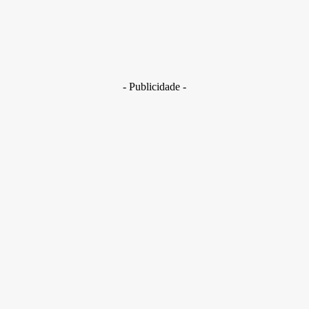
Brasil
Golpes com inteligência artificial aumentam e bancos enfrent
novo desafio na proteção de clientes
29 de junho de 2026
- Publicidade -