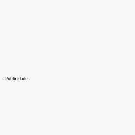
Pai e filhos estão entre as vítimas do acidente no Lago Corumbá
- Publicidade -