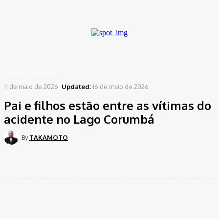
A password will be e-mailed to you.
Home
Distrito Federal
Pai e filhos estão entre as vítimas do acidente no Lago
Corumbá
DISTRITO FEDERAL
11 de maio de 2026
Updated:
16 de maio de 2026
Pai e filhos estão entre as vítimas do
acidente no Lago Corumbá
By
TAKAMOTO