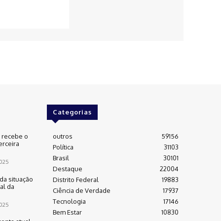
Categorias
e recebe o
outros
59156
erceira
Política
31103
Brasil
30101
025
Destaque
22004
da situação
Distrito Federal
19883
al da
Ciência de Verdade
17937
Tecnologia
17146
025
Bem Estar
10830