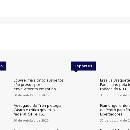
o
Esportes
Louvre: mais cinco suspeitos
Brasília Basquet
são presos por
Paulistano pela t
envolvimento em roubo
rodada do NBB
30 de outubro de 2025
30 de outubro de 2
Advogado de Trump elogia
Flamengo: enten
Castro e critica governo
de Pedro para fin
federal, STF e TSE
Libertadores
30 de outubro de 2025
30 de outubro de 2