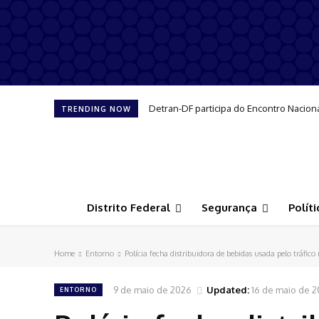
Detran-DF participa do Encontro Nacion
TRENDING NOW
Distrito Federal
Segurança
Políti
Home
Entorno
Polícia fecha distribuidora de bebidas usada pelo tráfic
9 de maio de 2026
Updated:
16 de maio de 
ENTORNO