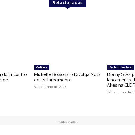
Relacionadas
Política
Distrito Federal
a do Encontro
Michelle Bolsonaro Divulga Nota
Donny Silva p
o de
de Esclarecimento
lançamento do
Aires na CLDF
30 de junho de 2026
29 de junho de 2
- Publicidade -