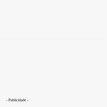
Brasil
Empresas trocam escritórios tradicionais por
coworkings para cortar custos e ganhar
competitividade
Takamoto
-
30 de junho de 2026
- Publicidade -