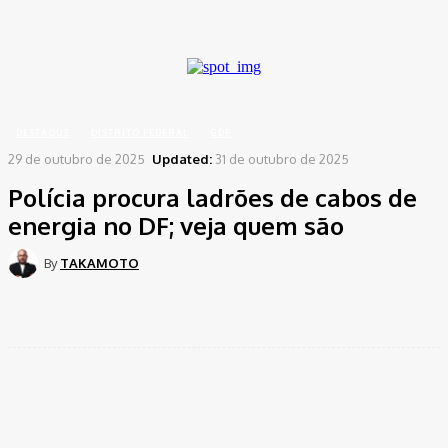
A password will be e-mailed to you.
Home
Destaque
Polícia procura ladrões de cabos de energia no DF; veja quem são
DESTAQUE
DISTRITO FEDERAL
GDF
29 de outubro de 2025
Updated:
31 de outubro de 2025
Polícia procura ladrões de cabos de
energia no DF; veja quem são
By
TAKAMOTO