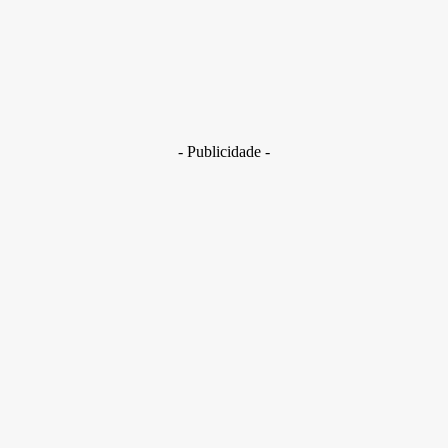
29 de junho de 2026
Brasil
Golpes com inteligência artificial aumentam e bancos enfrent
novo desafio na proteção de clientes
29 de junho de 2026
- Publicidade -