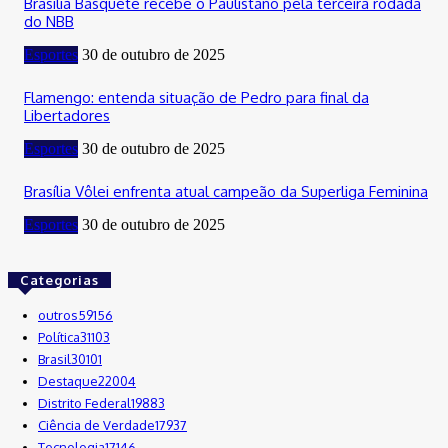
Brasília Basquete recebe o Paulistano pela terceira rodada
do NBB
Esportes
30 de outubro de 2025
Flamengo: entenda situação de Pedro para final da
Libertadores
Esportes
30 de outubro de 2025
Brasília Vôlei enfrenta atual campeão da Superliga Feminina
Esportes
30 de outubro de 2025
Categorias
outros
59156
Política
31103
Brasil
30101
Destaque
22004
Distrito Federal
19883
Ciência de Verdade
17937
Tecnologia
17146