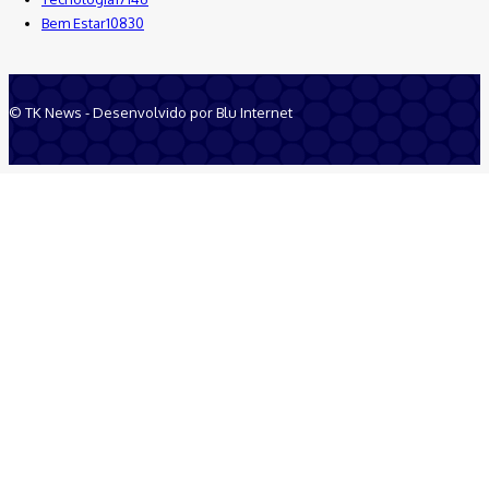
Bem Estar
10830
© TK News - Desenvolvido por Blu Internet
Quem Somos
Anuncie
Equipe
Contatos