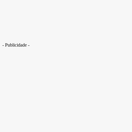
Posts sobre motivação fit e dietas podem fazer mais mal do que bem, diz
estudo
- Publicidade -