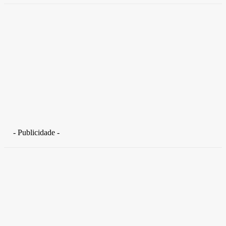
- Publicidade -
Distrito Federal
Detran-DF participa do Encontro Nacional da Aviação de
Segurança Pública
30 de junho de 2026
Política