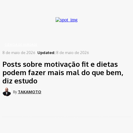
A password will be e-mailed to you.
Home
Ciência de Verdade
Posts sobre motivação fit e dietas podem fazer mais mal do
que...
CIÊNCIA DE VERDADE
8 de maio de 2026
Updated:
8 de maio de 2026
Posts sobre motivação fit e dietas
podem fazer mais mal do que bem,
diz estudo
By
TAKAMOTO