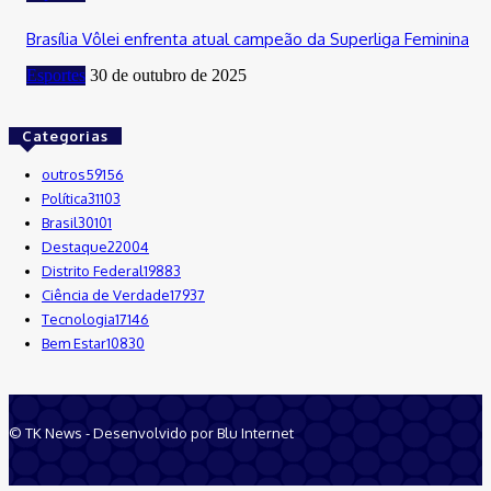
Brasília Vôlei enfrenta atual campeão da Superliga Feminina
Esportes
30 de outubro de 2025
Categorias
outros
59156
Política
31103
Brasil
30101
Destaque
22004
Distrito Federal
19883
Ciência de Verdade
17937
Tecnologia
17146
Bem Estar
10830
© TK News - Desenvolvido por Blu Internet
Quem Somos
Anuncie
Equipe
Contatos