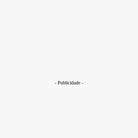
Estudo liderado por cientista e ex-atleta olímpica sugere que
posts de inspiração fitness podem sair pela culatra
- Publicidade -