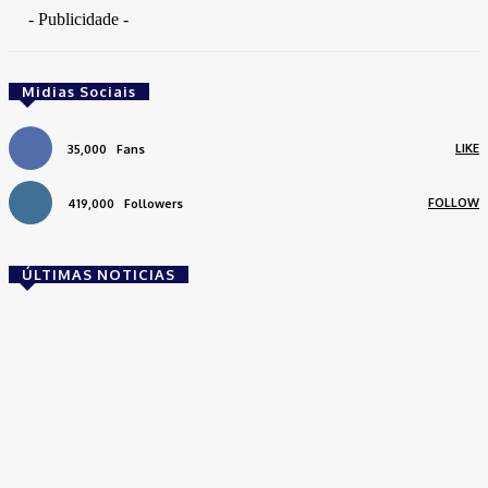
- Publicidade -
Midias Sociais
LIKE
35,000
Fans
FOLLOW
419,000
Followers
ÚLTIMAS NOTICIAS
Brasil
Empresas trocam escritórios tradicionais por
coworkings para cortar custos e ganhar
competitividade
Takamoto
-
30 de junho de 2026