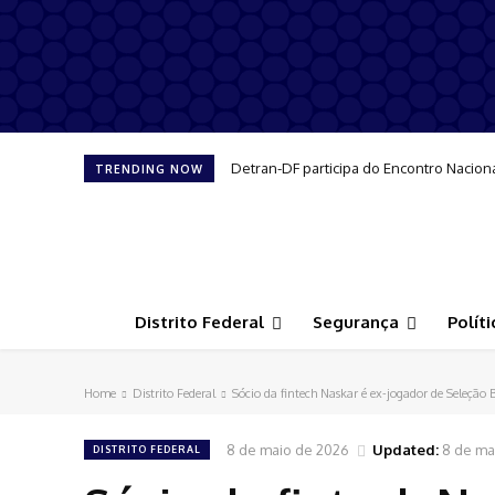
Detran-DF participa do Encontro Nacion
TRENDING NOW
Distrito Federal
Segurança
Políti
Home
Distrito Federal
Sócio da fintech Naskar é ex-jogador de Seleção B
8 de maio de 2026
Updated:
8 de ma
DISTRITO FEDERAL