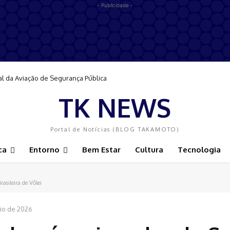
- Publicidade -
al da Aviação de Segurança Pública
TK NEWS
Portal de Notícias (BLOG TAKAMOTO)
ca
Entorno
Bem Estar
Cultura
Tecnologia
rasileira de Vôlei
io de 2026