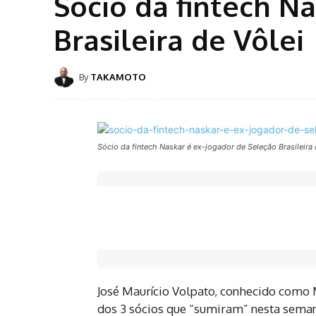
Sócio da fintech N
Brasileira de Vôlei
By
TAKAMOTO
Sócio da fintech Naskar é ex-jogador de Seleção Brasileira 
José Maurício Volpato, conhecido como 
dos 3 sócios que “sumiram” nesta sema