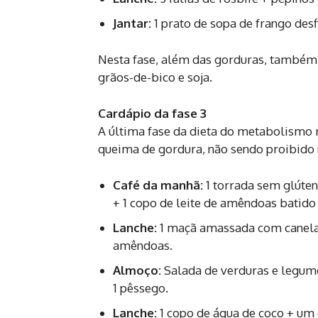
Jantar:
1 prato de sopa de frango desf
Nesta fase, além das gorduras, também 
grãos-de-bico e soja.
Cardápio da fase 3
A última fase da dieta do metabolismo r
queima de gordura, não sendo proibido
Café da manhã:
1 torrada sem glúte
+ 1 copo de leite de amêndoas batido
Lanche:
1 maçã amassada com canela
amêndoas.
Almoço:
Salada de verduras e legume
1 pêssego.
Lanche:
1 copo de água de coco + um 