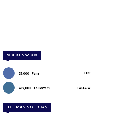
Midias Sociais
LIKE
35,000
Fans
FOLLOW
419,000
Followers
ÚLTIMAS NOTICIAS