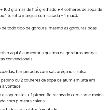
 100 gramas de filé grelhado + 4 colheres de sopa de
u 1 tortilla integral com salada + 1 maçã.
o de todo tipo de gordura, mesmo as gorduras boas
etivo aqui é aumentar a queima de gorduras antigas,
tas convencionais.
cozidas, temperadas com sal, orégano e salsa.
m pepino ou 2 colheres de sopa de atum em lata em
e à vontade.
xa e cogumelos + 1 pimentão recheado com carne moída
ado com pimenta caiena.
 cortados em palitos à vontade.