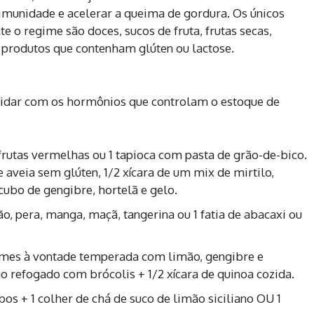
a imunidade e acelerar a queima de gordura. Os únicos
e o regime são doces, sucos de fruta, frutas secas,
 e produtos que contenham glúten ou lactose.
é lidar com os hormônios que controlam o estoque de
frutas vermelhas ou 1 tapioca com pasta de grão-de-bico.
e aveia sem glúten, 1/2 xícara de um mix de mirtilo,
ubo de gengibre, hortelã e gelo.
ão, pera, manga, maçã, tangerina ou 1 fatia de abacaxi ou
mes à vontade temperada com limão, gengibre e
o refogado com brócolis + 1/2 xícara de quinoa cozida.
os + 1 colher de chá de suco de limão siciliano OU 1