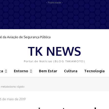
- Publicidade -
al da Aviação de Segurança Pública
TK NEWS
Portal de Notícias (BLOG TAKAMOTO)
ca
Entorno
Bem Estar
Cultura
Tecnologia
o metabolismo rápido
5 de maio de 2019