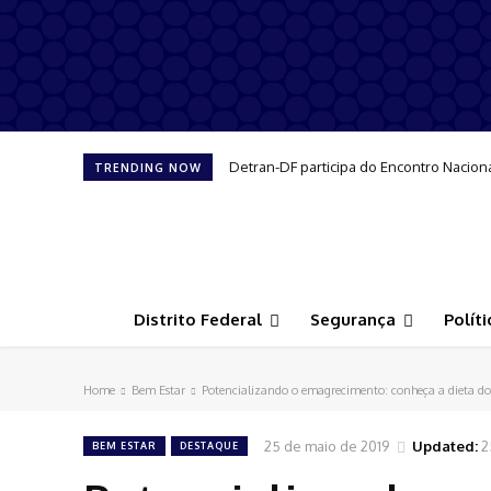
Detran-DF participa do Encontro Nacion
TRENDING NOW
Distrito Federal
Segurança
Políti
Home
Bem Estar
Potencializando o emagrecimento: conheça a dieta d
25 de maio de 2019
Updated:
2
BEM ESTAR
DESTAQUE