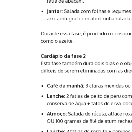
fatia de abacaxi.
Jantar:
Salada com folhas e legumes +
arroz integral com abobrinha ralada o
Durante essa fase, é proibido o consum
como o azeite.
Cardápio da fase 2
Esta fase também dura dois dias e o obj
difíceis de serem eliminadas com as die
Café da manhã:
3 claras mexidas ou 
Lanche:
2 fatias de peito de peru co
conserva de água + talos de erva‑doc
Almoço:
Salada de rúcula, alface ro
OU 100 gramas de filé de atum reche
Lanche:
3 fatias de rosbife + pepinos