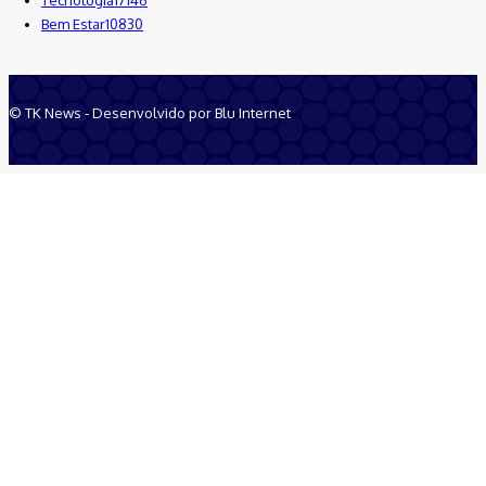
Bem Estar
10830
© TK News - Desenvolvido por Blu Internet
Quem Somos
Anuncie
Equipe
Contatos