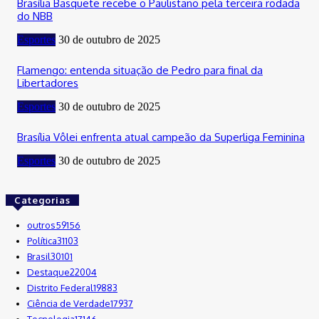
Brasília Basquete recebe o Paulistano pela terceira rodada
do NBB
Esportes
30 de outubro de 2025
Flamengo: entenda situação de Pedro para final da
Libertadores
Esportes
30 de outubro de 2025
Brasília Vôlei enfrenta atual campeão da Superliga Feminina
Esportes
30 de outubro de 2025
Categorias
outros
59156
Política
31103
Brasil
30101
Destaque
22004
Distrito Federal
19883
Ciência de Verdade
17937
Tecnologia
17146