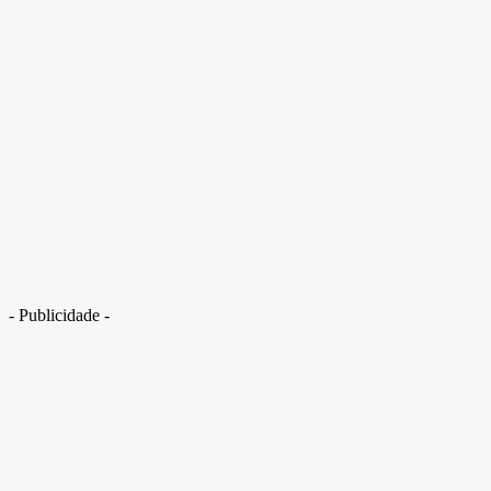
Rio: creche é saqueada por criminosos e 300 crianças ficam sem aula. Veja
vídeo
- Publicidade -