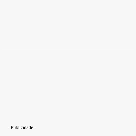
Brasil
Empresas trocam escritórios tradicionais por
coworkings para cortar custos e ganhar
competitividade
Takamoto
-
30 de junho de 2026
- Publicidade -