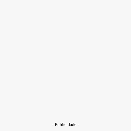
Os suspeitos invadiram a creche por volta das 4h. O prejuízo do
furto é estimado em R$ 40mil, e cerca de 300 crianças ficam
sem aula
- Publicidade -