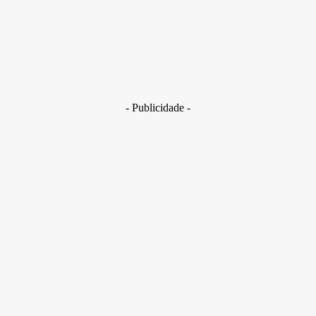
29 de junho de 2026
Brasil
Golpes com inteligência artificial aumentam e bancos enfrent
novo desafio na proteção de clientes
29 de junho de 2026
- Publicidade -