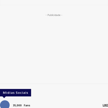
- Publicidade -
Midias Sociais
LIKE
35,000
Fans