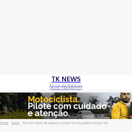
TK NEWS
Portal de Notícias
(BLOG TAKAMOTO)
Home
Brasil
Rio tem alerta de ressaca e ondas na orla podem atingir até...