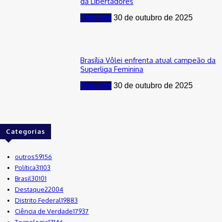
da Libertadores
Esportes
30 de outubro de 2025
Brasília Vôlei enfrenta atual campeão da
Superliga Feminina
Esportes
30 de outubro de 2025
Categorias
outros
59156
Política
31103
Brasil
30101
Destaque
22004
Distrito Federal
19883
Ciência de Verdade
17937