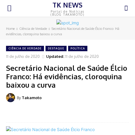
TK NEWS
Portal de Notícias
(BLOG TAKAMOTO)
Home
Ciência de Verdade
Secretário Nacional de Saúde Élcio Franco: Há
evidências, cloroquina baixou a curva
CIÊNCIA DE VERDADE
DESTAQUE
POLÍTICA
11 de julho de 2020
Updated:
11 de julho de 2020
Secretário Nacional de Saúde Élcio
Franco: Há evidências, cloroquina
baixou a curva
By
Takamoto