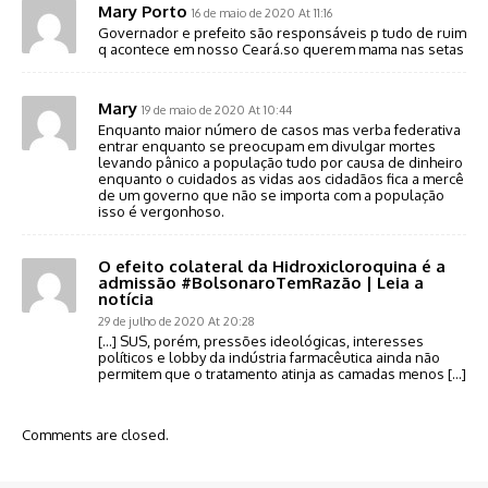
Mary Porto
16 de maio de 2020 At 11:16
Governador e prefeito são responsáveis p tudo de ruim
q acontece em nosso Ceará.so querem mama nas setas
Mary
19 de maio de 2020 At 10:44
Enquanto maior número de casos mas verba federativa
entrar enquanto se preocupam em divulgar mortes
levando pânico a população tudo por causa de dinheiro
enquanto o cuidados as vidas aos cidadãos fica a mercê
de um governo que não se importa com a população
isso é vergonhoso.
O efeito colateral da Hidroxicloroquina é a
admissão #BolsonaroTemRazão | Leia a
notícia
29 de julho de 2020 At 20:28
[…] SUS, porém, pressões ideológicas, interesses
políticos e lobby da indústria farmacêutica ainda não
permitem que o tratamento atinja as camadas menos […]
Comments are closed.