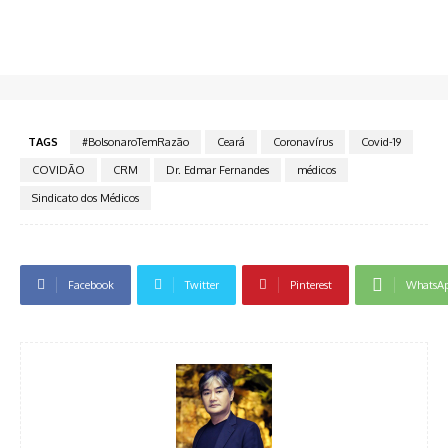
TAGS
#BolsonaroTemRazão
Ceará
Coronavírus
Covid-19
COVIDÃO
CRM
Dr. Edmar Fernandes
médicos
Sindicato dos Médicos
Facebook
Twitter
Pinterest
WhatsA