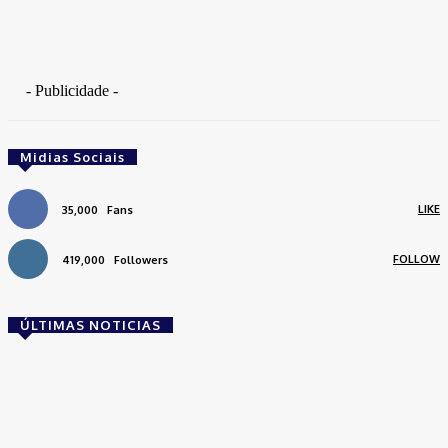
- Publicidade -
Midias Sociais
LIKE
35,000
Fans
FOLLOW
419,000
Followers
ÚLTIMAS NOTICIAS
Brasil
Empresas trocam escritórios tradicionais por
coworkings para cortar custos e ganhar