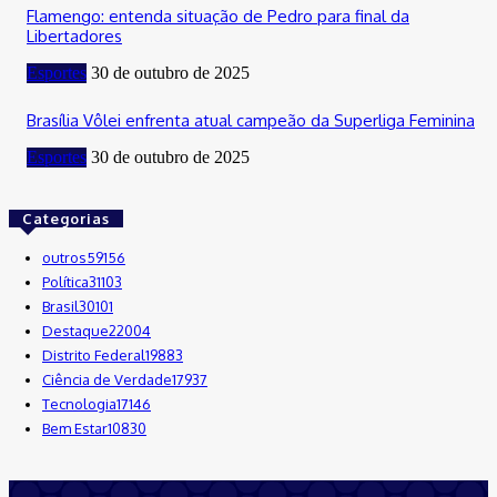
Flamengo: entenda situação de Pedro para final da
Libertadores
Esportes
30 de outubro de 2025
Brasília Vôlei enfrenta atual campeão da Superliga Feminina
Esportes
30 de outubro de 2025
Categorias
outros
59156
Política
31103
Brasil
30101
Destaque
22004
Distrito Federal
19883
Ciência de Verdade
17937
Tecnologia
17146
Bem Estar
10830