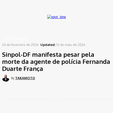
A password will be e-mailed to you.
Home
Distrito Federal
Sinpol-DF manifesta pesar pela morte da agente de polícia
Fernanda Duarte França
DISTRITO FEDERAL
24 de fevereiro de 2026
Updated:
15 de maio de 2026
Sinpol-DF manifesta pesar pela
morte da agente de polícia Fernanda
Duarte França
By
TAKAMOTO