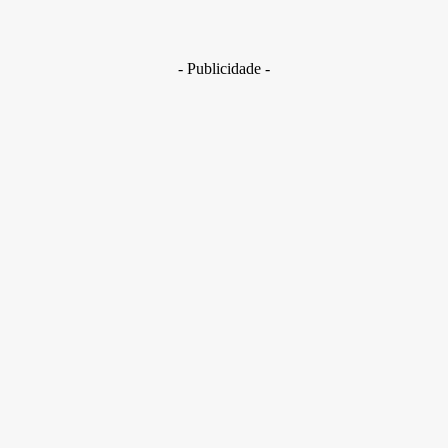
novo desafio na proteção de clientes
29 de junho de 2026
- Publicidade -