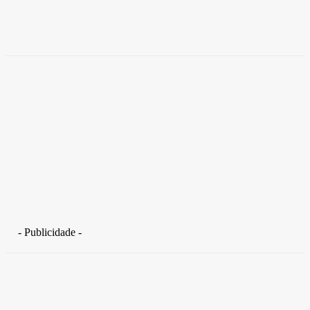
competitividade
Takamoto
-
30 de junho de 2026
- Publicidade -
Distrito Federal
Detran-DF participa do Encontro Nacional da Aviação de
Segurança Pública