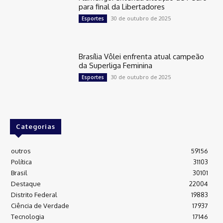
para final da Libertadores
30 de outubro de 2025
Esportes
Brasília Vôlei enfrenta atual campeão
da Superliga Feminina
30 de outubro de 2025
Esportes
Categorias
outros
59156
Política
31103
Brasil
30101
Destaque
22004
Distrito Federal
19883
Ciência de Verdade
17937
Tecnologia
17146