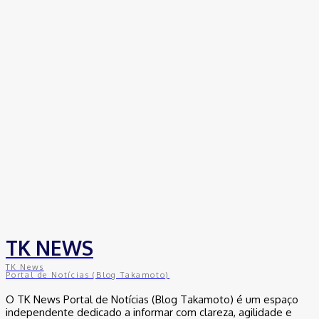
Empresas trocam escritórios tradicionais por coworkings para
cortar custos e ganhar competitividade
30 de junho de 2026
Distrito Federal
Detran-DF participa do Encontro Nacional da Aviação de
Segurança Pública
30 de junho de 2026
Política
Michelle Bolsonaro Divulga Nota de Esclarecimento
30 de junho de 2026
TK NEWS
TK News
Portal de Notícias (Blog Takamoto)
O TK News Portal de Notícias (Blog Takamoto) é um espaço
independente dedicado a informar com clareza, agilidade e