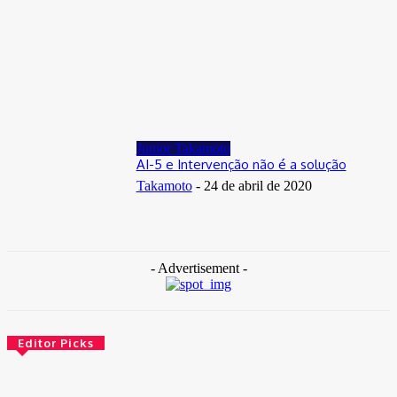
Distrito Federal
Donny Silva prestigia lançamento do livro de Gilson Aires na
CLDF
29 de junho de 2026
Junior Takamoto
AI-5 e Intervenção não é a solução
Takamoto
-
24 de abril de 2020
- Advertisement -
Editor Picks
Brasil