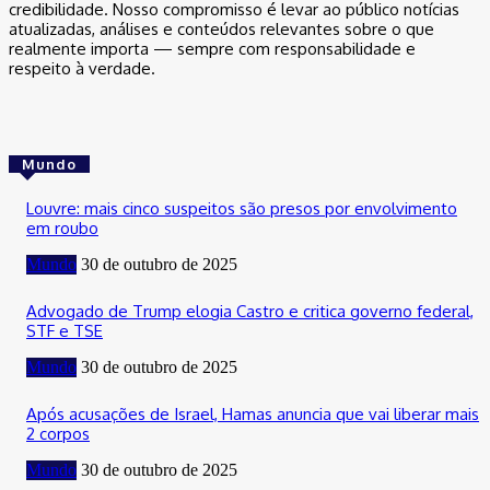
credibilidade. Nosso compromisso é levar ao público notícias
atualizadas, análises e conteúdos relevantes sobre o que
realmente importa — sempre com responsabilidade e
respeito à verdade.
Mundo
Louvre: mais cinco suspeitos são presos por envolvimento
em roubo
Mundo
30 de outubro de 2025
Advogado de Trump elogia Castro e critica governo federal,
STF e TSE
Mundo
30 de outubro de 2025
Após acusações de Israel, Hamas anuncia que vai liberar mais
2 corpos
Mundo
30 de outubro de 2025