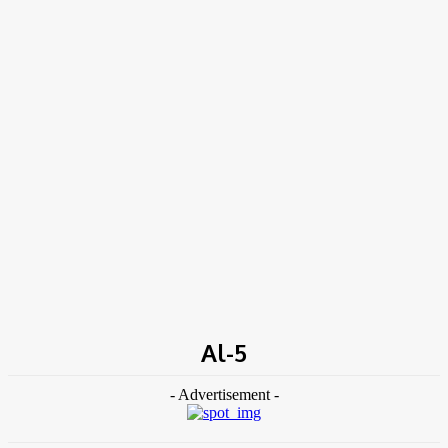
TK NEWS
Portal de Notícias
(BLOG TAKAMOTO)
Home
Tags
Al-5
Al-5
- Advertisement -