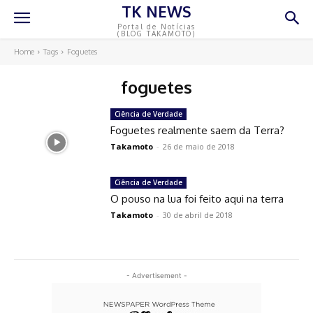
TK NEWS
Portal de Notícias
(BLOG TAKAMOTO)
Home
Tags
Foguetes
foguetes
Ciência de Verdade
Foguetes realmente saem da Terra?
Takamoto
-
26 de maio de 2018
Ciência de Verdade
O pouso na lua foi feito aqui na terra
Takamoto
-
30 de abril de 2018
- Advertisement -