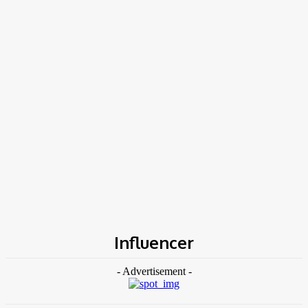
TK NEWS
Portal de Notícias
(BLOG TAKAMOTO)
Home
Tags
Influencer
Influencer
- Advertisement -