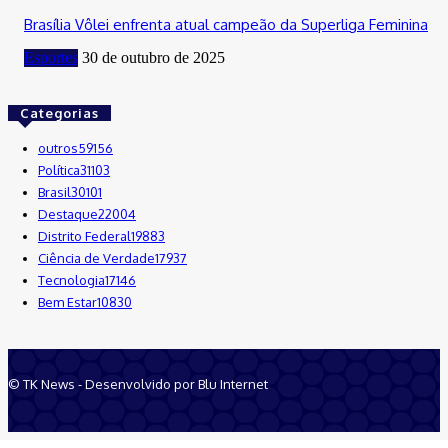
Brasília Vôlei enfrenta atual campeão da Superliga Feminina
Esportes
30 de outubro de 2025
Categorias
outros
59156
Política
31103
Brasil
30101
Destaque
22004
Distrito Federal
19883
Ciência de Verdade
17937
Tecnologia
17146
Bem Estar
10830
© TK News - Desenvolvido por Blu Internet
Quem Somos
Anuncie
Equipe
Contatos