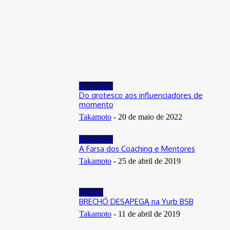
Distrito Federal
Donny Silva prestigia lançamento do livro de Gilson Aires na
CLDF
29 de junho de 2026
Bem Estar
Do grotesco aos influenciadores de
momento
Takamoto
-
20 de maio de 2022
Bem Estar
A Farsa dos Coaching e Mentores
Takamoto
-
25 de abril de 2019
Cultura
BRECHÓ DESAPEGA na Yurb BSB
Takamoto
-
11 de abril de 2019