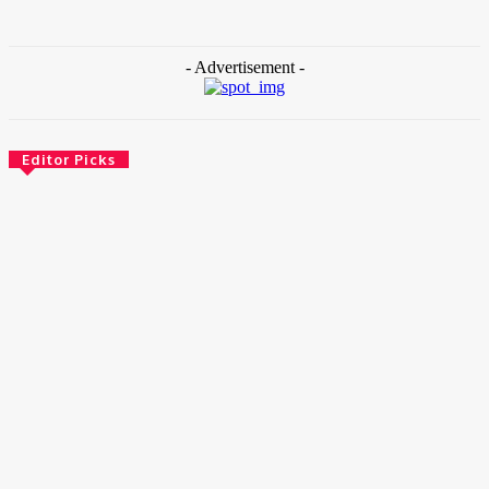
- Advertisement -
Editor Picks
Brasil
Empresas trocam escritórios tradicionais por coworkings para
cortar custos e ganhar competitividade
30 de junho de 2026
Distrito Federal
Detran-DF participa do Encontro Nacional da Aviação de
Segurança Pública
30 de junho de 2026
Política