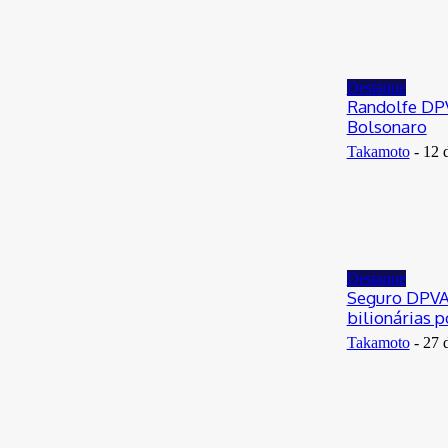
Destaque
Randolfe DPV
Bolsonaro
Takamoto
-
12 
Destaque
Seguro DPVAT
bilionárias 
Takamoto
-
27 