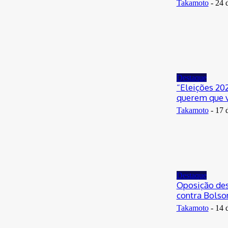
Takamoto
-
24 
Destaque
“Eleições 202
querem que v
Takamoto
-
17 
Destaque
Oposição des
contra Bolso
Takamoto
-
14 