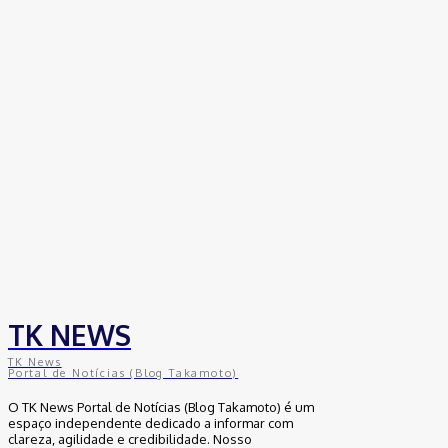
30 de junho de 2026
Distrito Federal
Detran-DF participa do Encontro Nacional da
Aviação de Segurança Pública
30 de junho de 2026
Política
Michelle Bolsonaro Divulga Nota de
Esclarecimento
30 de junho de 2026
TK NEWS
TK News
Portal de Notícias (Blog Takamoto)
O TK News Portal de Notícias (Blog Takamoto) é um
espaço independente dedicado a informar com
clareza, agilidade e credibilidade. Nosso