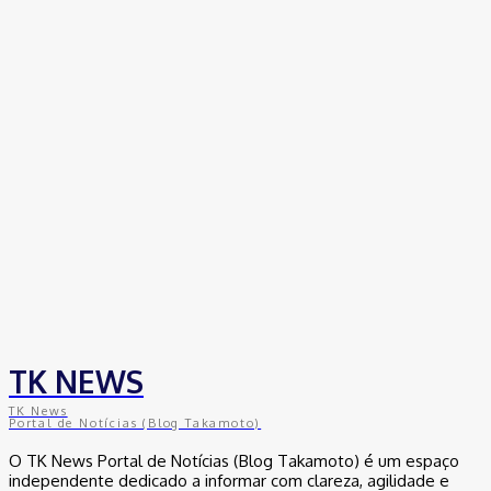
Empresas trocam escritórios tradicionais por coworkings para
cortar custos e ganhar competitividade
30 de junho de 2026
Distrito Federal
Detran-DF participa do Encontro Nacional da Aviação de
Segurança Pública
30 de junho de 2026
Política
Michelle Bolsonaro Divulga Nota de Esclarecimento
30 de junho de 2026
TK NEWS
TK News
Portal de Notícias (Blog Takamoto)
O TK News Portal de Notícias (Blog Takamoto) é um espaço
independente dedicado a informar com clareza, agilidade e