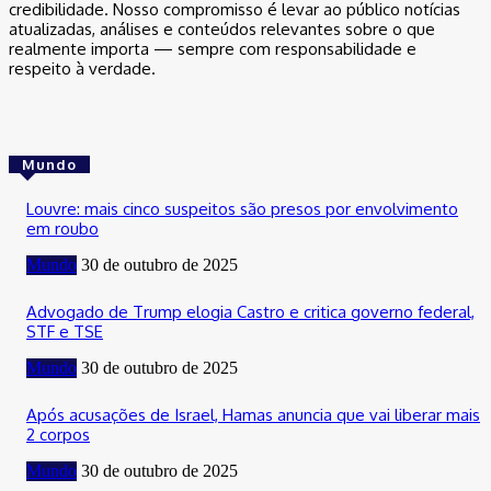
credibilidade. Nosso compromisso é levar ao público notícias
atualizadas, análises e conteúdos relevantes sobre o que
realmente importa — sempre com responsabilidade e
respeito à verdade.
Mundo
Louvre: mais cinco suspeitos são presos por envolvimento
em roubo
Mundo
30 de outubro de 2025
Advogado de Trump elogia Castro e critica governo federal,
STF e TSE
Mundo
30 de outubro de 2025
Após acusações de Israel, Hamas anuncia que vai liberar mais
2 corpos
Mundo
30 de outubro de 2025