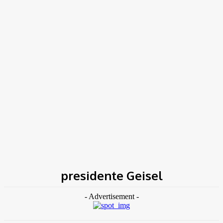
TK NEWS
Portal de Notícias
(BLOG TAKAMOTO)
Home
Tags
Presidente Geisel
presidente Geisel
- Advertisement -