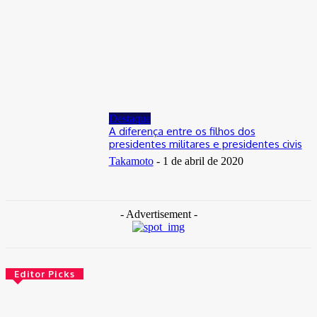
Distrito Federal
Donny Silva prestigia lançamento do livro de Gilson Aires na
CLDF
29 de junho de 2026
Destaque
A diferença entre os filhos dos
presidentes militares e presidentes civis
Takamoto
-
1 de abril de 2020
- Advertisement -
Editor Picks
Brasil