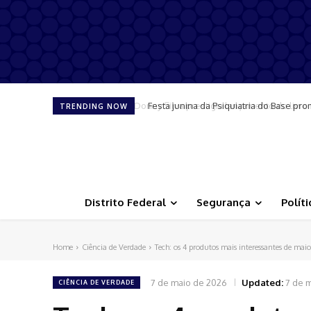
Festa junina da Psiquiatria do Base pro
TRENDING NOW
Distrito Federal
Segurança
Políti
Home
Ciência de Verdade
Tech: os 4 produtos mais interessantes de mai
7 de maio de 2026
Updated:
7 de 
CIÊNCIA DE VERDADE