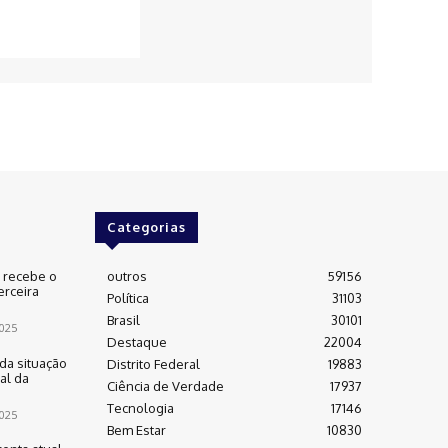
Categorias
e recebe o
outros
59156
erceira
Política
31103
Brasil
30101
025
Destaque
22004
da situação
Distrito Federal
19883
al da
Ciência de Verdade
17937
Tecnologia
17146
025
Bem Estar
10830