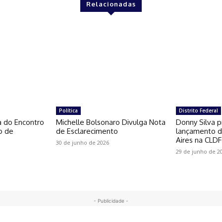
Relacionadas
Política
Distrito Federal
a do Encontro
Michelle Bolsonaro Divulga Nota
Donny Silva p
o de
de Esclarecimento
lançamento do
Aires na CLDF
30 de junho de 2026
29 de junho de 2
- Publicidade -