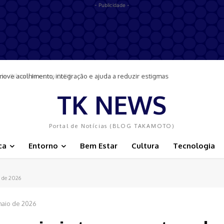
- Publicidade -
move acolhimento, integração e ajuda a reduzir estigmas
TK NEWS
Portal de Notícias (BLOG TAKAMOTO)
ca
Entorno
Bem Estar
Cultura
Tecnologia
o de 2026
maio de 2026