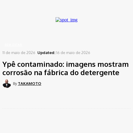
A password will be e-mailed to you.
Home
Bem Estar
Ypê contaminado: imagens mostram corrosão na fábrica do
detergente
BEM ESTAR
11 de maio de 2026
Updated:
16 de maio de 2026
Ypê contaminado: imagens mostram
corrosão na fábrica do detergente
By
TAKAMOTO