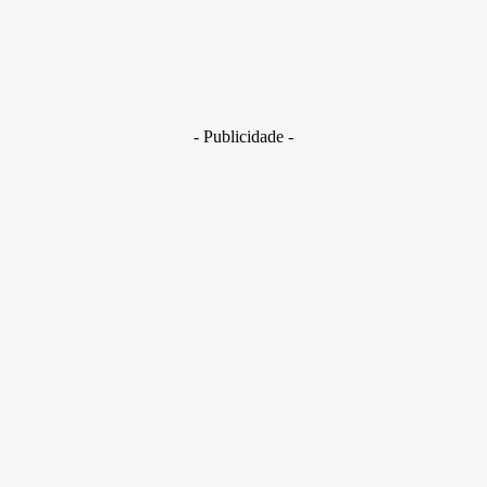
Brasil
Golpes com inteligência artificial aumentam e bancos enfrent
novo desafio na proteção de clientes
29 de junho de 2026
- Publicidade -