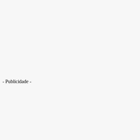
Ypê contaminado: imagens mostram corrosão na fábrica do detergente
- Publicidade -