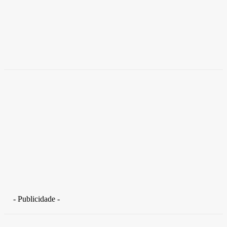
Empresas trocam escritórios tradicionais por
coworkings para cortar custos e ganhar
competitividade
Takamoto
-
30 de junho de 2026
- Publicidade -