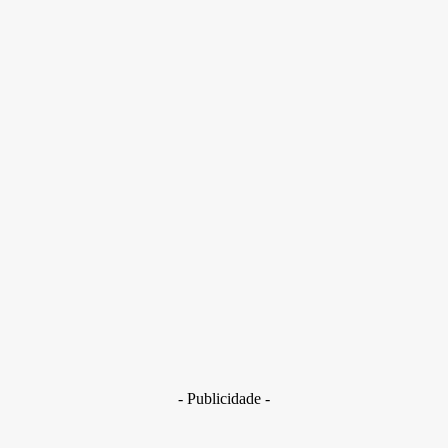
Diretoria da Anvisa decide, nesta quarta-feira (13/5), se
mantém suspensão de lotes da marca Ypê por risco de
contaminação microbiológica
- Publicidade -