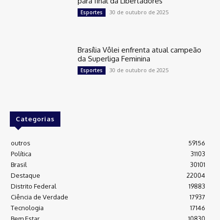
para final da Libertadores
30 de outubro de 2025
Esportes
Brasília Vôlei enfrenta atual campeão
da Superliga Feminina
30 de outubro de 2025
Esportes
Categorias
outros
59156
Política
31103
Brasil
30101
Destaque
22004
Distrito Federal
19883
Ciência de Verdade
17937
Tecnologia
17146
Bem Estar
10830